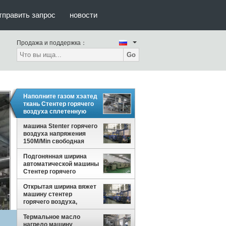
тправить запрос
новости
Продажа и поддержка：
Go
Наполните газом хэатед
ткань Стентер горячего
воздуха сплетенную
машиной заканчивая
совмещенные Пин
машина Stenter горячего
Стентер/зажим
воздуха напряжения
150M/Min свободная
Подгонянная ширина
автоматической машины
Стентер горячего
воздуха вертикальная
цепная узкая
Открытая ширина вяжет
машину стентер
горячего воздуха,
напряжение свободное,
простое обслуживание
Термальное масло
нагрело машину