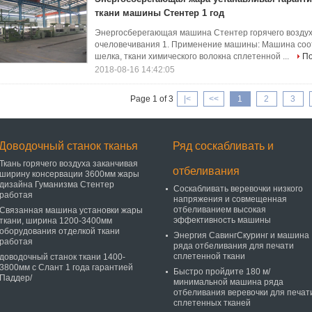
ткани машины Стентер 1 год
Энергосберегающая машина Стентер горячего воздух
очеловечивания 1. Применение машины: Машина соот
шелка, ткани химического волокна сплетенной ...
П
2018-08-16 14:42:05
Page 1 of 3
|<
<<
1
2
3
Доводочный станок тканья
Ряд соскабливать и
Ткань горячего воздуха заканчивая
отбеливания
ширину консервации 3600мм жары
дизайна Гуманизма Стентер
Соскабливать веревочки низкого
работая
напряжения и совмещенная
отбеливанием высокая
Связанная машина установки жары
эффективность машины
ткани, ширина 1200-3400мм
оборудования отделкой ткани
Энергия СавингСкуринг и машина
работая
ряда отбеливания для печати
сплетенной ткани
доводочный станок ткани 1400-
3800мм с Слант 1 года гарантией
Быстро пройдите 180 м/
Паддер/
минимальной машина ряда
отбеливания веревочки для печат
сплетенных тканей