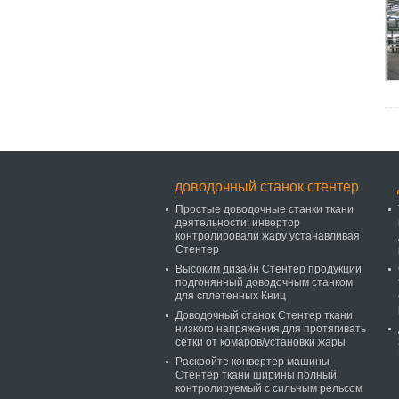
доводочный станок стентер
Простые доводочные станки ткани
деятельности, инвертор
контролировали жару устанавливая
Стентер
Высоким дизайн Стентер продукции
подгонянный доводочным станком
для сплетенных Книц
Доводочный станок Стентер ткани
низкого напряжения для протягивать
сетки от комаров/установки жары
Раскройте конвертер машины
Стентер ткани ширины полный
контролируемый с сильным рельсом