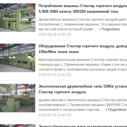
Потребление машины Стентер горячего воздух
5.5КВ ХМИ низкое 380/220 напряжений тока
Дружелюбная машина Стентер горячего воздуха деят
потребление 1. применения машины: Эта машина прим
как чистый хлопок который грамм ...
Подробнее
2018-08-16 14:42:05
Оборудование Стентер горячего воздуха, дово
150м/Мин ткани ткани
Многофункциональная машина Стентер горячего возд
температура 1. Применение машины: Рамка стентер к
соответствовать требованиям различных видов отделк
2018-08-16 14:42:05
Экологическая дружелюбная сила 150Кв уста
Стентер горячего воздуха
дружественная к Экологическ машина Стентер горяче
очеловечивания 1. Применение машины: ВИРОКК Стен
технологией и техническими советом ...
Подробнее
2018-08-16 14:42:05
Энергосберегающая жара устанавливая гарант