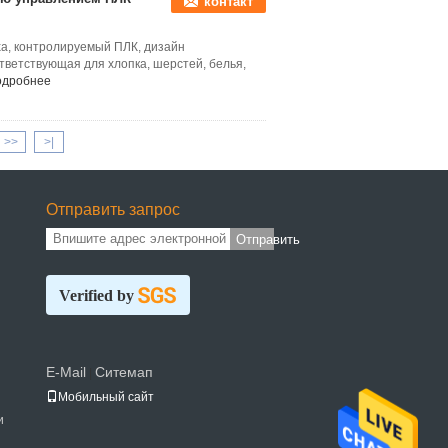
контакт
а, контролируемый ПЛК, дизайн
ветствующая для хлопка, шерстей, белья,
одробнее
>>
>|
Отправить запрос
Отправить
Verified by
E-Mail
Ситемап
|
Мобильный сайт
и