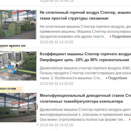
2018-08-16 14:46:18
Не сплетенный горячий воздух Стентер, машин
ткани простой структуры связанная
Не-сплетенная машина Стентер горячего воздуха, даж
применения машины: Машина Стентер использована д
продуктов нонвовен или других тексти...
Подробнее
2018-08-16 14:42:05
Коэффициент машины Стентер горячего возду
Оверфединг цепь -10% до 80% горизонтальная
Дружелюбная машина стентер горячего воздуха ХМИ,
Пользы продукта Стентер соответствующее для разл
ткани. 2. Особенности машины: Сте...
Подробнее
2018-08-16 14:42:05
Многофункциональный доводочный станок Сте
сплетенных тканей/регулятора компьютера
Дружелюбная машина Стентер горячего воздуха деят
многофункциональная 1. описание и применения ма
Она может отрегулировать полностью форме тип...
2018-08-16 14:42:05