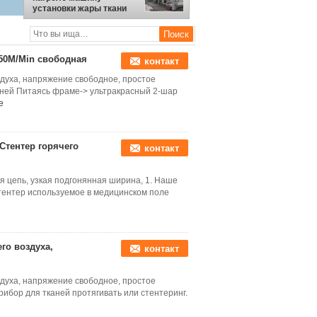
установки жары ткани
машины ткани Стентер
ткани связанную
150M/Min свободная
контакт
духа, напряжение свободное, простое
аней Питаясь фраме-> ультракрасный 2-шар
е
тентер горячего
контакт
я цепь, узкая подгонянная ширина, 1. Наше
ентер используемое в медицинском поле
го воздуха,
контакт
духа, напряжение свободное, простое
бор для тканей протягивать или стентеринг.