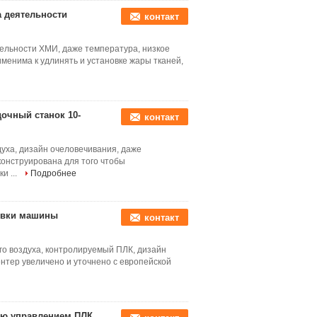
а деятельности
контакт
ельности ХМИ, даже температура, низкое
енима к удлинять и установке жары тканей,
дочный станок 10-
контакт
уха, дизайн очеловечивания, даже
онструирована для того чтобы
и ...
Подробнее
новки машины
контакт
го воздуха, контролируемый ПЛК, дизайн
тер увеличено и уточнено с европейской
ию управлением ПЛК