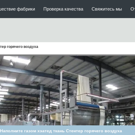
шествие фабрики
Проверка качества
Свяжитесь мы
О
тер горячего воздуха
машина Stenter горячего воздуха напряжения 150M/Min