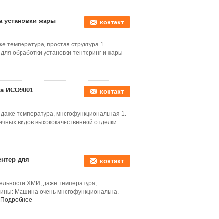
а установки жары
контакт
е температура, простая структура 1.
ля обработки установки тентеринг и жары
ха ИСО9001
контакт
 даже температура, многофункциональная 1.
ичных видов высококачественной отделки
нтер для
контакт
ельности ХМИ, даже температура,
шины: Машина очень многофункциональна.
Подробнее