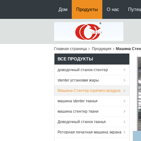
Дом
Продукты
О нас
Путе
Главная страница
Продукция
Машина Стен
ВСЕ ПРОДУКТЫ
доводочный станок стентер
stenter установки жары
Машина Стентер горячего воздуха
машина stenter тканья
машина стентер ткани
Доводочный станок тканья
Роторная печатная машина экрана