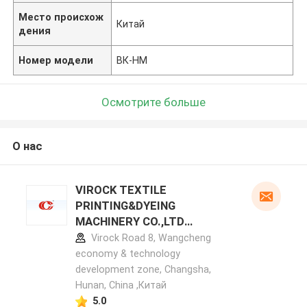
Место происхож
Китай
дения
Номер модели
ВК-НМ
Осмотрите больше
О нас
VIROCK TEXTILE
PRINTING&DYEING
MACHINERY CO.,LTD
профиль производителя
Virock Road 8, Wangcheng
economy & technology
development zone, Changsha,
Hunan, China ,Китай
5.0