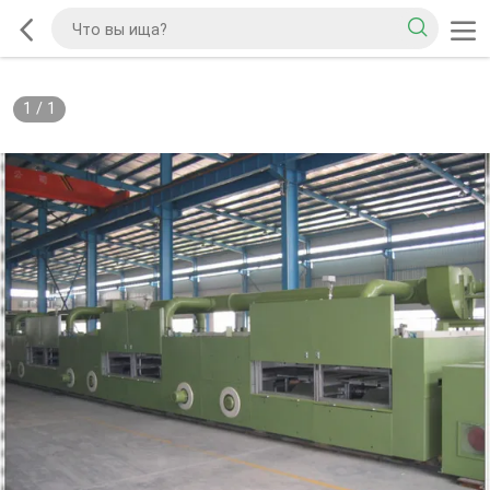
1
/
1