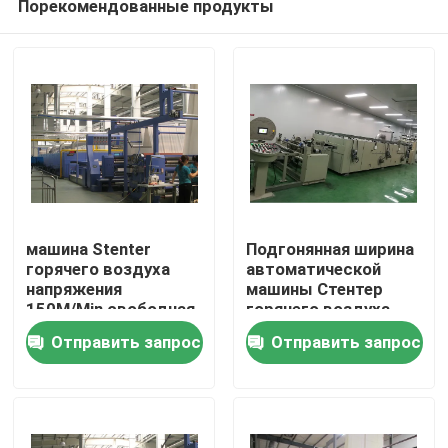
Порекомендованные продукты
машина Stenter
Подгонянная ширина
горячего воздуха
автоматической
напряжения
машины Стентер
150M/Min свободная
горячего воздуха
Дом
вертикальная цепная
Отправить запрос
Отправить запрос
узкая
Продукты
О нас