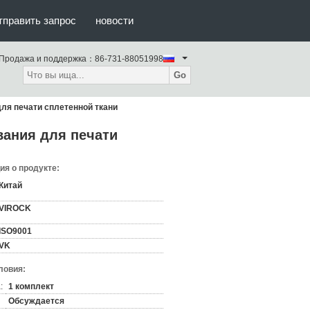
тправить запрос
новости
Продажа и поддержка：
86-731-88051998
Go
ля печати сплетенной ткани
вания для печати
я о продукте:
Китай
VIROCK
ISO9001
VK
ловия:
:
1 комплект
Обсуждается