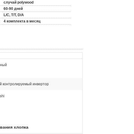
случай polywood
60-90 дней
L/C, T/T, D/A
:
4 комплекта в месяц
пный
й контролируемый инвертор
shi
вания хлопка