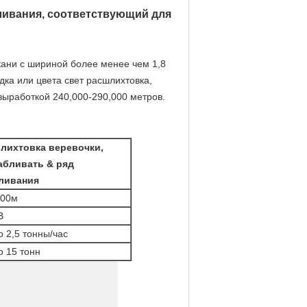
ливания, соответствующий для
кани с шириной более менее чем 1,8
адка или цвета свет расшлихтовка,
выработкой 240,000-290,000 метров.
лихтовка веревочки,
абливать & ряд
ливания
000м
В
 2,5 тонны/час
о 15 тонн