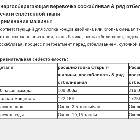
нергосберегающая веревочка соскабливая & ряд отбе
ечати сплетенной ткани
рименение машины:
оответствующий для хлопка концов двойника или хлопка смешал т
етра, как ткань печатания, ткань батика, ткань отбеливания, подкл
оскабливая, процесс претреатмент перед отбеливанием, суточной 
равнительная себестоимость:
Детали
расшлихтовка Открыт-
Расш
ширины, соскабливать & ряд
соск
отбеливания
отбе
0 часов выхода
108,000м
216,
олная мощность
122.1КВ
172К
асход пара
Около 3,5 тонны/час
Около
асход воды
Около 19,15 тонны
Окол