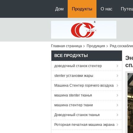
Дом
Продукты
О нас
Путе
Главная страница
Продукция
Ряд соскабли
ВСЕ ПРОДУКТЫ
Эн
сп
доводочный станок стентер
stenter установки жары
Машина Стентер горячего воздуха
машина stenter тканья
машина стентер ткани
Доводочный станок тканья
Роторная печатная машина экрана