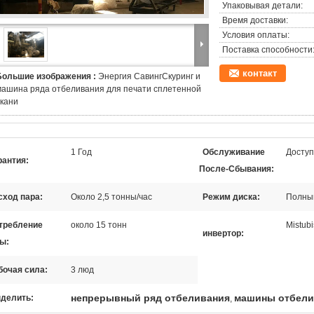
Упаковывая детали:
Время доставки:
Условия оплаты:
Поставка способности
контакт
Большие изображения :
Энергия СавингСкуринг и
машина ряда отбеливания для печати сплетенной
ткани
1 Год
Обслуживание
Досту
рантия:
После-Сбывания:
сход пара:
Около 2,5 тонны/час
Режим диска:
Полны
требление
около 15 тонн
Mistubi
инвертор:
ы:
бочая сила:
3 люд
непрерывный ряд отбеливания
машины отбели
делить:
,