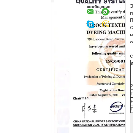
Э
сообщение
п
П
С
м
с
С
2
П
Р
Р