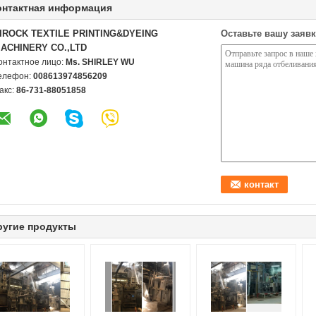
онтактная информация
IROCK TEXTILE PRINTING&DYEING
Оставьте вашу заявк
ACHINERY CO.,LTD
онтактное лицо:
Ms. SHIRLEY WU
елефон:
008613974856209
акс:
86-731-88051858
ругие продукты