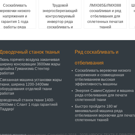
Соскабливать
Трудовой
ЛМХ085Б/ЛМХ088
Ш
веревочки низкого
энергосберегающий
соскабливая и ряд
напряжения и
контролируемый
отбеливания для
гарантия 1 года
инвертор ряда
сплетенных печатая
работы ряда
соскабливать и
тканей
отбеливания
отбеливания полный
нергосберегающая
Доводочный станок тканья
Ряд соскабливать и
Ткань горячего воздуха заканчивая
отбеливания
ширину консервации 3600мм жары
дизайна Гуманизма Стентер
Соскабливать веревочки низкого
работая
напряжения и совмещенная
отбеливанием высокая
Связанная машина установки жары
эффективность машины
ткани, ширина 1200-3400мм
оборудования отделкой ткани
Энергия СавингСкуринг и машина
работая
ряда отбеливания для печати
сплетенной ткани
доводочный станок ткани 1400-
3800мм с Слант 1 года гарантией
Быстро пройдите 180 м/
Паддер/
минимальной машина ряда
отбеливания веревочки для печат
сплетенных тканей