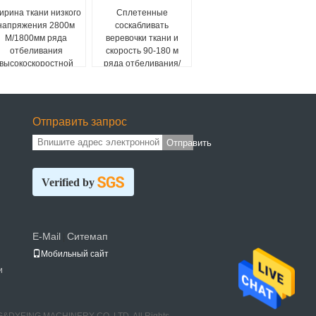
ирина ткани низкого
Сплетенные
напряжения 2800м
соскабливать
М/1800мм ряда
веревочки ткани и
отбеливания
скорость 90-180 м
высокоскоростной
ряда отбеливания/
веревочки
минута ИСО9001
соскабливая
Отправить запрос
Отправить
Verified by
E-Mail
Ситемап
|
Мобильный сайт
и