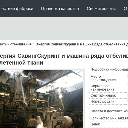
шествие фабрики
Проверка качества
Свяжитесь мы
О
вать и отбеливания
Энергия СавингСкуринг и машина ряда отбеливания д
ергия СавингСкуринг и машина ряда отбели
летенной ткани
Подробная информаци
Место
происхождения:
Фирменное
наименование:
Сертификация:
Номер модели:
Оплата и доставка Ус
Количество мин заказа
Цена: