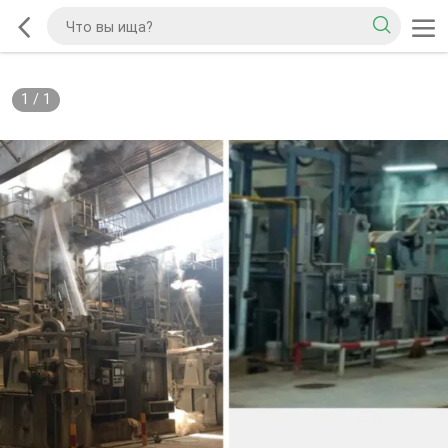
1
/
1