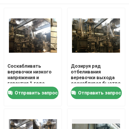
Соскабливать
Дозируя ряд
веревочки низкого
отбеливания
напряжения и
веревочки выхода
гарантия 1 года
соскабливая быстро
работы ряда
проходит 180 М/Мин
Дом
Отправить запрос
Отправить запрос
отбеливания
энергосберегающих
энергосберегающая
Продукты
О нас