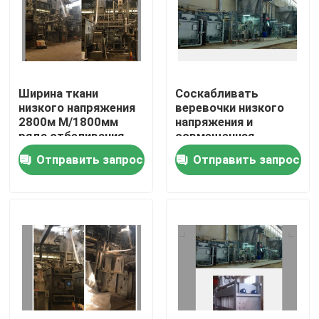
Путешествие фабрики
Проверка качества
Ширина ткани
Соскабливать
низкого напряжения
веревочки низкого
2800м М/1800мм
напряжения и
Свяжитесь мы
ряда отбеливания
совмещенная
высокоскоростной
отбеливанием
Отправить запрос
Отправить запрос
веревочки
высокая
новости
соскабливая
эффективность
машины
Спросите цитату
доводочный станок стентер
stenter установки жары