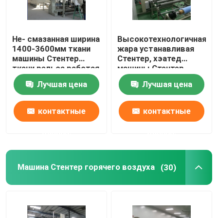
Не- смазанная ширина
Высокотехнологичная
1400-3600мм ткани
жара устанавливая
машины Стентер
Стентер, хэатед
ткани рельса работая
машины Стентер
ткани электрическое
Лучшая цена
Лучшая цена
контактные
контактные
данные
данные
Дом
Машина Стентер горячего воздуха
(30)
Продукты
О нас