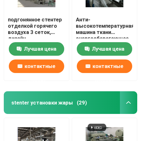
подгонянное стентер
Анти-
отделкой горячего
высокотемпературная
воздуха 3 сеток,
машина ткани
дизайн
энергосберегающее
очеловечивания
ИСО9001 Стентер
Лучшая цена
Лучшая цена
контактные
контактные
данные
данные
stenter установки жары
(29)