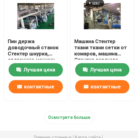
Компактор ткани Книт
Машина для просушки цилиндра
Пин держа
Машина Стентер
доводочный станок
ткани ткани сетки от
Стентер шнурка,
комаров, машина
Стеллажи металлические хранения
связанную машину
Стентер горячего
установки жары
воздуха низкого
Лучшая цена
Лучшая цена
ткани
напряжения
мерсеризуя машина
контактные
контактные
Ряд соскабливать и отбеливания
данные
данные
Производственная линия штапельного волокна пол
Осмотрите больше
Главная страница
Карта сайта