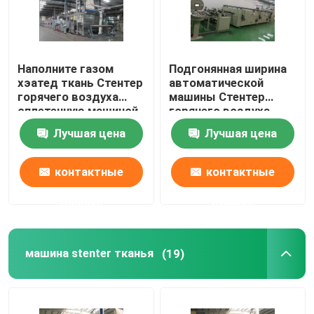
Путешествие фабрики
Наполните газом
Подгонянная ширина
хэатед ткань Стентер
автоматической
Проверка качества
горячего воздуха
машины Стентер
сплетенную машиной
горячего воздуха
заканчивая
вертикальная цепная
Свяжитесь мы
Лучшая цена
Лучшая цена
совмещенные Пин
узкая
Стентер/зажим
контактные
контактные
новости
данные
данные
Спросите цитату
машина stenter тканья
(19)
доводочный станок стентер
stenter установки жары