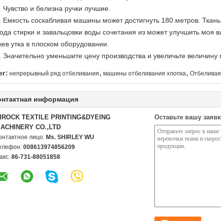
. Чувство и белизна ручки лучшие.
. Емкость соскабливая машины может достигнуть 180 метров. Ткань 
ода стирки и завальцовки воды сочетания из может улучшить моя в
кев утка в плоском оборудовании.
. Значительно уменьшите цену производства и увеличьте величину
,
,
ег:
непрерывный ряд отбеливания
машины отбеливания хлопка
Отбеливая
онтактная информация
IROCK TEXTILE PRINTING&DYEING
Оставьте вашу заявк
ACHINERY CO.,LTD
онтактное лицо:
Ms. SHIRLEY WU
елефон:
008613974856209
акс:
86-731-88051858