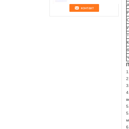
А
Р
С
И
Т
К
б
Ч
П
1
2
3
4
в
5
5
м
6