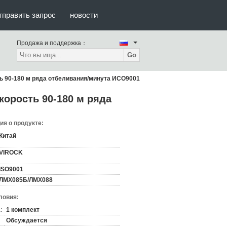
тправить запрос
новости
Продажа и поддержка：
Go
ь 90-180 м ряда отбеливания/минута ИСО9001
корость 90-180 м ряда
я о продукте:
Китай
VIROCK
ISO9001
ЛМХ085Б/ЛМХ088
ловия:
:
1 комплект
Обсуждается