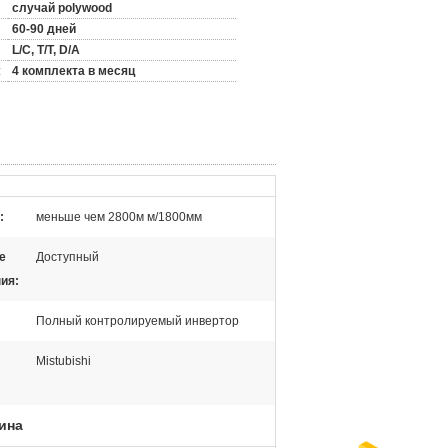
случай polywood
60-90 дней
L/C, T/T, D/A
:
4 комплекта в месяц
:
меньше чем 2800м м/1800мм
е
Доступный
ия:
Полный контролируемый инвертор
Mistubishi
ина