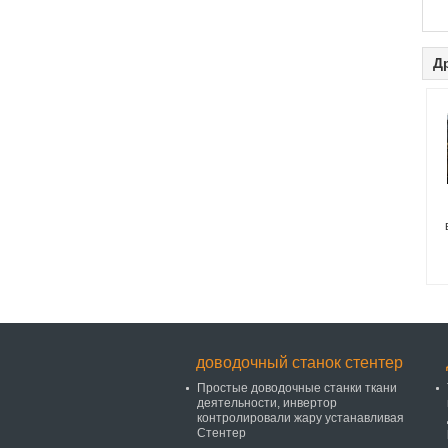
Д
э
доводочный станок стентер
Простые доводочные станки ткани
деятельности, инвертор
контролировали жару устанавливая
Стентер