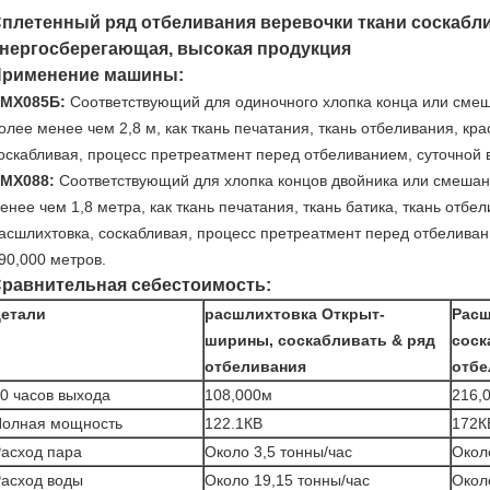
плетенный ряд отбеливания веревочки ткани соскабли
нергосберегающая, высокая продукция
рименение машины:
МХ085Б:
Соответствующий для одиночного хлопка конца или сме
олее менее чем 2,8 м, как ткань печатания, ткань отбеливания, кра
оскабливая, процесс претреатмент перед отбеливанием, суточной 
МХ088:
Соответствующий для хлопка концов двойника или смешан
енее чем 1,8 метра, как ткань печатания, ткань батика, ткань отбе
асшлихтовка, соскабливая, процесс претреатмент перед отбеливан
90,000 метров.
равнительная себестоимость:
детали
расшлихтовка Открыт-
Расш
ширины, соскабливать & ряд
соск
отбеливания
отбе
0 часов выхода
108,000м
216,
олная мощность
122.1КВ
172К
асход пара
Около 3,5 тонны/час
Окол
асход воды
Около 19,15 тонны/час
Окол