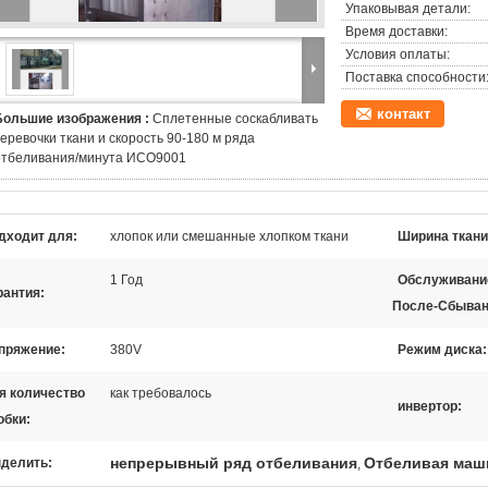
Упаковывая детали:
Время доставки:
Условия оплаты:
Поставка способности
контакт
Большие изображения :
Сплетенные соскабливать
еревочки ткани и скорость 90-180 м ряда
отбеливания/минута ИСО9001
дходит для:
хлопок или смешанные хлопком ткани
Ширина ткани
1 Год
Обслуживани
рантия:
После-Сбыван
пряжение:
380V
Режим диска:
я количество
как требовалось
инвертор:
обки:
непрерывный ряд отбеливания
Отбеливая маш
делить:
,