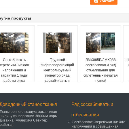
ругие продукты
Соскабливать
Трудовой
ЛМХ085Б/ЛМХ088
Ш
веревочки низкого
энергосберегающий
соскабливая и ряд
напряжения и
контролируемый
отбеливания для
гарантия 1 года
инвертор ряда
сплетенных печатая
работы ряда
соскабливать и
тканей
отбеливания
отбеливания полный
нергосберегающая
Доводочный станок тканья
Ряд соскабливать и
Ткань горячего воздуха заканчивая
отбеливания
ширину консервации 3600мм жары
дизайна Гуманизма Стентер
Соскабливать веревочки низкого
работая
напряжения и совмещенная