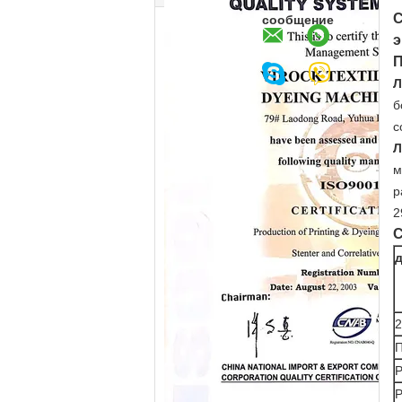
С
сообщение
э
П
Л
б
с
Л
м
р
2
С
2
П
Р
Р