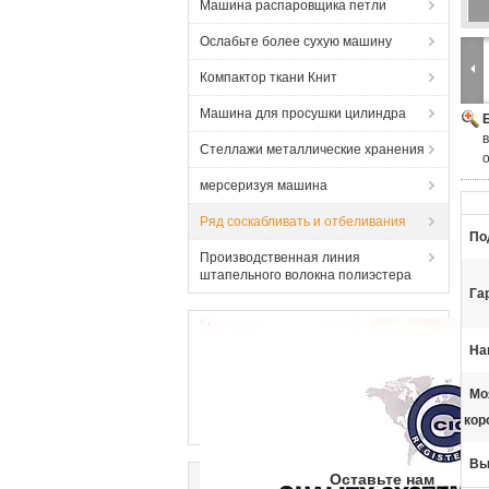
Машина распаровщика петли
Ослабьте более сухую машину
Компактор ткани Книт
Машина для просушки цилиндра
в
Стеллажи металлические хранения
мерсеризуя машина
Ряд соскабливать и отбеливания
По
Производственная линия
штапельного волокна полиэстера
Га
На
Мо
кор
Вы
Оставьте нам