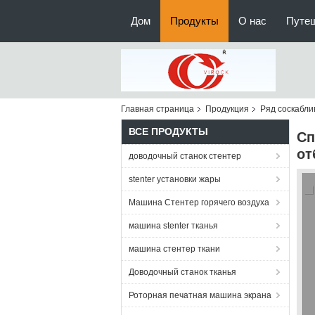
Дом
Продукты
О нас
Путе
Главная страница
Продукция
Ряд соскабли
ВСЕ ПРОДУКТЫ
Сп
от
доводочный станок стентер
stenter установки жары
Машина Стентер горячего воздуха
машина stenter тканья
машина стентер ткани
Доводочный станок тканья
Роторная печатная машина экрана