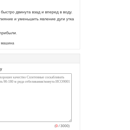
быстро двинута взад и вперед в воду.
лияние и уменьшить явление дуги утка
 прибыли.
 машина
у
(
0
/ 3000)