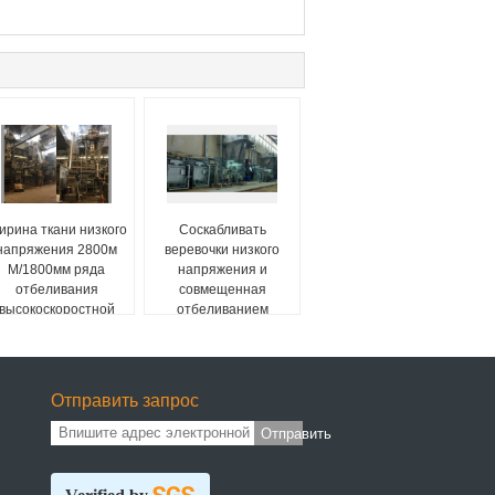
ирина ткани низкого
Соскабливать
напряжения 2800м
веревочки низкого
М/1800мм ряда
напряжения и
отбеливания
совмещенная
высокоскоростной
отбеливанием
веревочки
высокая
соскабливая
эффективность
машины
Отправить запрос
Отправить