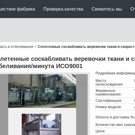
шествие фабрики
Проверка качества
Свяжитесь мы
О
вать и отбеливания
Сплетенные соскабливать веревочки ткани и скорост
летенные соскабливать веревочки ткани и с
беливания/минута ИСО9001
Подробная информаци
Место
происхождения:
Фирменное
наименование:
Сертификация:
Номер модели:
Оплата и доставка Ус
Количество мин заказа
Цена: