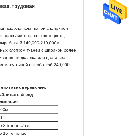
вая, трудовая
шанных хлопком тканей с шириной
ся расшлихтовка светлого цвета,
выработкой 140,000-210,000м.
ных хлопком тканей с шириной более
ливания, подкладка или цвета свет
ием, суточной выработкой 240,000-
лихтовка веревочки,
абливать & ряд
ливания
000м
В
о 2,5 тонны/час
о 15 тонн/час