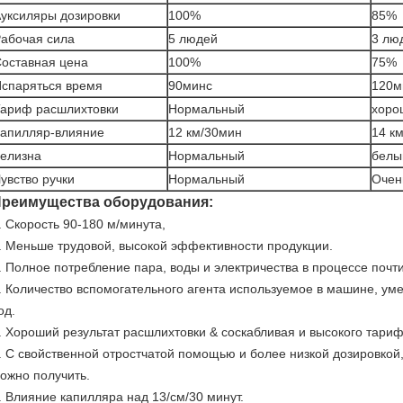
уксиляры дозировки
100%
85%
абочая сила
5 людей
3 лю
оставная цена
100%
75%
спаряться время
90минс
120м
ариф расшлихтовки
Нормальный
хоро
апилляр-влияние
12 км/30мин
14 к
елизна
Нормальный
белы
увство ручки
Нормальный
Очен
реимущества оборудования:
. Скорость 90-180 м/минута,
. Меньше трудовой, высокой эффективности продукции.
. Полное потребление пара, воды и электричества в процессе почт
. Количество вспомогательного агента используемое в машине, у
од.
. Хороший результат расшлихтовки & соскабливая и высокого тари
. С свойственной отростчатой помощью и более низкой дозировкой
ожно получить.
. Влияние капилляра над 13/см/30 минут.