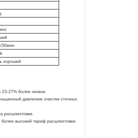
д
инс
ший
м/30мин
й
ь хороший
и 23-27% более низкое.
меньшенный давлению очистки сточных
фа расшлихтовки.
, более высокий тариф расшлихтовки