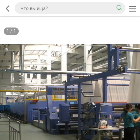
1
/
1