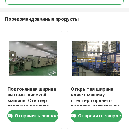
Порекомендованные продукты
Подгонянная ширина
Открытая ширина
Дом
автоматической
вяжет машину
машины Стентер
стентер горячего
горячего воздуха
воздуха, напряжение
Продукты
вертикальная цепная
свободное, простое
Отправить запрос
Отправить запрос
узкая
обслуживание
О нас