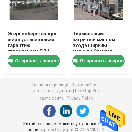
Машина Стентер горячего воздуха
Энергосберегающая
Термальным
машина stenter тканья
жара устанавливая
нагретый маслом
гарантию
входа ширины
управлением ПЛК
машины Стентер
машина стентер ткани
ткани машины
горячего воздуха
Отправить запрос
Отправить запрос
Стентер 1 год
рельс открытого
горизонтальный
Доводочный станок тканья
Главная страница
Карта сайта
Роторная печатная машина экрана
контактные данные
Desktop Site
Карта сайта
Privacy Policy
Машина распаровщика петли
Китай связанная машина установки жары
Ослабьте более сухую машину
ткани
supplier.Copyright © 2025 VIROCK