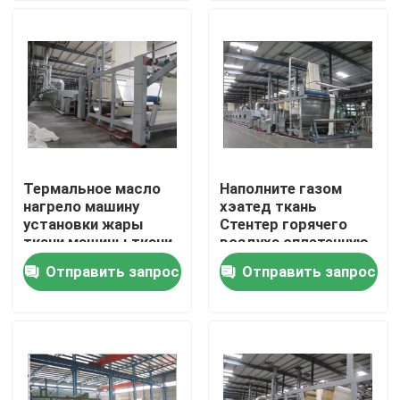
Путешествие фабрики
Проверка качества
Свяжитесь мы
Термальное масло
Наполните газом
нагрело машину
хэатед ткань
новости
установки жары
Стентер горячего
ткани машины ткани
воздуха сплетенную
Стентер ткани
машиной заканчивая
Отправить запрос
Отправить запрос
Спросите цитату
связанную
совмещенные Пин
Стентер/зажим
доводочный станок стентер
stenter установки жары