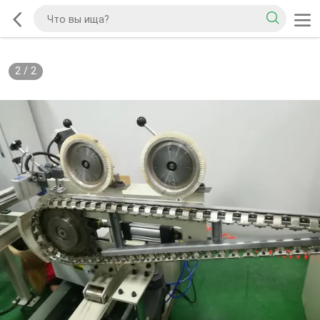
2
/
2