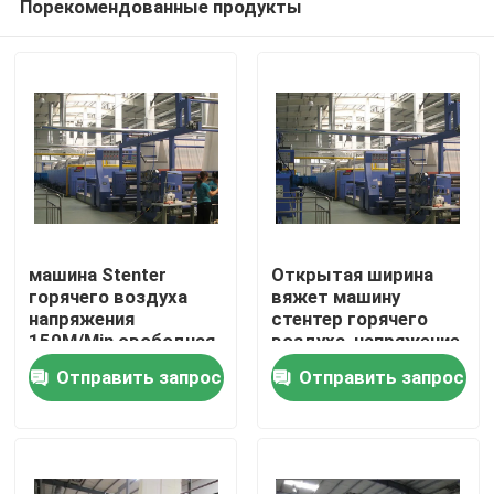
Порекомендованные продукты
машина Stenter
Открытая ширина
горячего воздуха
вяжет машину
напряжения
стентер горячего
150M/Min свободная
воздуха, напряжение
Дом
свободное, простое
Отправить запрос
Отправить запрос
обслуживание
Продукты
О нас