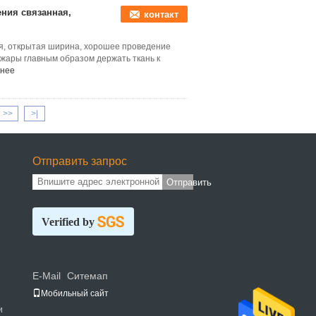
ния связанная,
контакт
ия, открытая ширина, хорошее проведение
жары главным образом держать ткань к
нее
>>
>|
Отправить запрос
Отправить
Verified by
E-Mail
Ситемап
|
Мобильный сайт
и