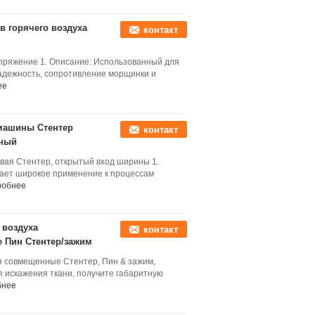
 горячего воздуха
контакт
апряжение 1. Описание: Использованный для
адежность, сопротивление морщинки и
ее
машины Стентер
контакт
ьный
вая Стентер, открытый вход ширины 1.
ает широкое применение к процессам
робнее
 воздуха
контакт
 Пин Стентер/зажим
я совмещенные Стентер, Пин & зажим,
 искажения ткани, получите габаритную
бнее