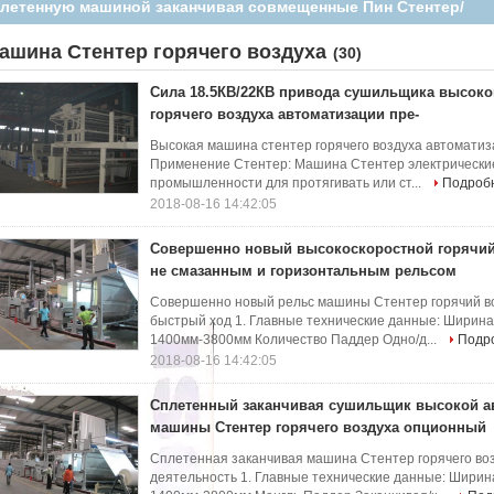
свободная
ашина Стентер горячего воздуха
(30)
Сила 18.5КВ/22КВ привода сушильщика высок
горячего воздуха автоматизации пре-
Высокая машина стентер горячего воздуха автоматиз
Применение Стентер: Машина Стентер электрически
промышленности для протягивать или ст...
Подроб
2018-08-16 14:42:05
Совершенно новый высокоскоростной горячий 
не смазанным и горизонтальным рельсом
Совершенно новый рельс машины Стентер горячий воз
быстрый ход 1. Главные технические данные: Ширин
1400мм-3800мм Количество Паддер Одно/д...
Подр
2018-08-16 14:42:05
Сплетенный заканчивая сушильщик высокой а
машины Стентер горячего воздуха опционный
Сплетенная заканчивая машина Стентер горячего воз
деятельность 1. Главные технические данные: Шири