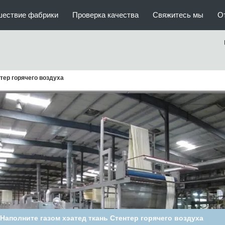
шествие фабрики
Проверка качества
Свяжитесь мы
О
тер горячего воздуха
машина Stenter горячего воздуха напряжения 150M/Min