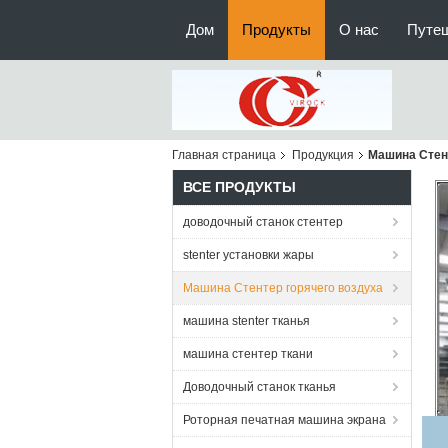
Дом
Продукты
О нас
Путе
Главная страница
Продукция
Машина Стен
ВСЕ ПРОДУКТЫ
доводочный станок стентер
stenter установки жары
Машина Стентер горячего воздуха
машина stenter тканья
машина стентер ткани
Доводочный станок тканья
Роторная печатная машина экрана