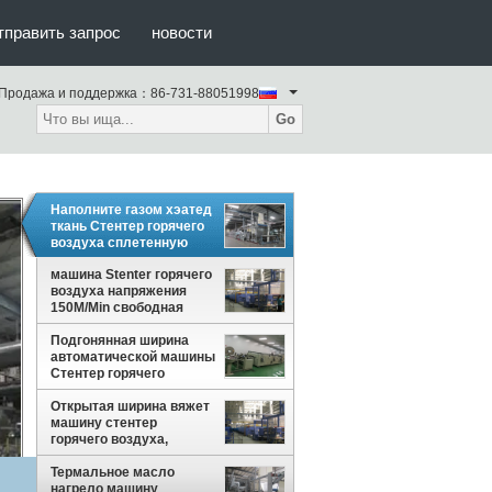
тправить запрос
новости
Продажа и поддержка：
86-731-88051998
Go
Наполните газом хэатед
ткань Стентер горячего
воздуха сплетенную
машиной заканчивая
совмещенные Пин
машина Stenter горячего
Стентер/зажим
воздуха напряжения
150M/Min свободная
Подгонянная ширина
автоматической машины
Стентер горячего
воздуха вертикальная
цепная узкая
Открытая ширина вяжет
машину стентер
горячего воздуха,
напряжение свободное,
простое обслуживание
Термальное масло
нагрело машину