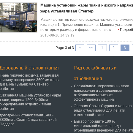
Машина установки жары ткани низкого напряже
жара устанавливая Стентер
Машина стентер горячего воздуха низкого напряжен
изоляции 1. Применение машины: Машина установки 
некоторым размеру и форме, топлению к ...
Подроб
2018-08-16 14:39:19
Page 3 of 3
|<
<<
1
2
3
Доводочный станок тканья
Ряд соскабливать и
Ткань горячего воздуха заканчивая
отбеливания
ширину консервации 3600мм жары
дизайна Гуманизма Стентер
Соскабливать веревочки низкого
работая
напряжения и совмещенная
отбеливанием высокая
Связанная машина установки жары
эффективность машины
ткани, ширина 1200-3400мм
оборудования отделкой ткани
Энергия СавингСкуринг и машина
работая
ряда отбеливания для печати
сплетенной ткани
доводочный станок ткани 1400-
3800мм с Слант 1 года гарантией
Быстро пройдите 180 м/
Паддер/
минимальной машина ряда
отбеливания веревочки для печат