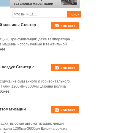
установки жары ткани
машины ткани Стентер
ткани связанную
ой машины Стентер
контакт
ации, Пре-сушильщик, даже температура 1.
е машины используемые в текстильной
нее
воздух Стентер с
контакт
духа, не смазанного & горизонтального,
а ткани 1200мм-3600мм Ширина ролика
обнее
втоматизации
контакт
духа, высокая автоматизация, легкая
на ткани 1200мм-3600мм Ширина ролика