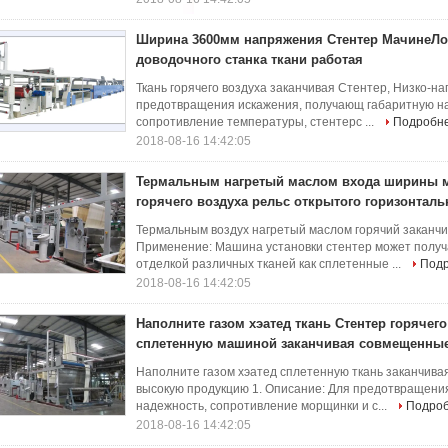
Ширина 3600мм напряжения Стентер МачинеЛов
доводочного станка ткани работая
Ткань горячего воздуха заканчивая Стентер, Низко-н
предотвращения искажения, получающ габаритную н
сопротивление температуры, стентерс ...
Подробн
2018-08-16 14:42:05
Термальным нагретый маслом входа ширины 
горячего воздуха рельс открытого горизонтал
Термальным воздух нагретый маслом горячий заканчи
Применение: Машина установки стентер может получ
отделкой различных тканей как сплетенные ...
Под
2018-08-16 14:42:05
Наполните газом хэатед ткань Стентер горячего
сплетенную машиной заканчивая совмещенные
Наполните газом хэатед сплетенную ткань заканчива
высокую продукцию 1. Описание: Для предотвращения
надежность, сопротивление морщинки и с...
Подро
2018-08-16 14:42:05