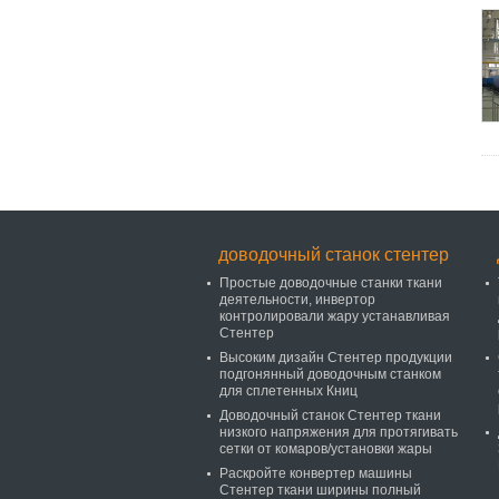
доводочный станок стентер
Простые доводочные станки ткани
деятельности, инвертор
контролировали жару устанавливая
Стентер
Высоким дизайн Стентер продукции
подгонянный доводочным станком
для сплетенных Книц
Доводочный станок Стентер ткани
низкого напряжения для протягивать
сетки от комаров/установки жары
Раскройте конвертер машины
Стентер ткани ширины полный