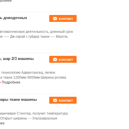
робнее
ань доводочных
контакт
автоматическую деятельность, длинный срок
----- Дж-скрай с гуйдер ткани ---- Мангль
, шар 2/3 машины
контакт
 технологию Адвантансед, легкое
на ткани 1200мм-3600мм Ширина ролика
Подробнее
 жары ткани машины
контакт
аканчивая Стентер, получит температуру
 Открыт-ширины --- Ультракрасные
нее