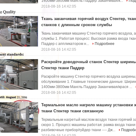
1400мм-3800мм Мангль Паддер Заканчивая/к...
Под
2018-08-16 14:42:05
Ткань заканчивая горячий воздух Стентер, тк
станков с длинным сроком службы
Ткань заканчивая машину Стентер горячего воздуха, 
службы 1. Работая процесс: Высокая рамка входа ткани 
Паддер с аппликатором н...
Подробнее
2018-08-16 14:42:05
Раскройте доводочный станок Стентер ширины
Стентер ткани Паддер
Раскройте машину Стентер горячего воздуха ширины,
обслуживание 1. Главные технические данные: Шири
1400мм-3800мм Мангль Паддер Заканчивая/крася ...
2018-08-16 14:42:05
Термальное масло нагрело машину установки
ткани Стентер ткани связанную
Термальным нагретый маслом воздух ткани горячий з
скоро 1. Процесс машины работая: рамка входа ткани
разбивочные прибор/гуйдер ткани ---- Дж...
Подроб
2018-08-16 14:42:05