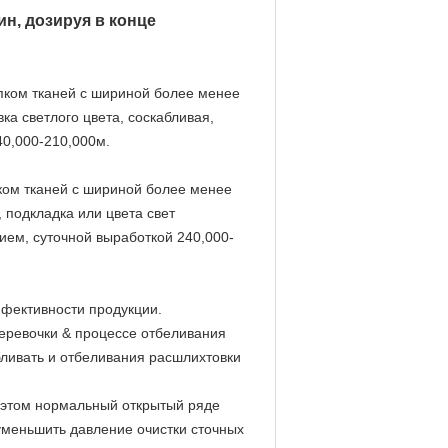
ин, дозируя в конце
пком тканей с шириной более менее
вка светлого цвета, соскабливая,
40,000-210,000м.
ком тканей с шириной более менее
, подкладка или цвета свет
ием, суточной выработкой 240,000-
ффективности продукции.
веревочки & процессе отбеливания
бливать и отбеливания расшлихтовки
м этом нормальный открытый ряде
уменьшить давление очистки сточных