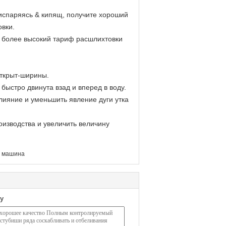
 испаряясь & кипящ, получите хороший
овки.
, более высокий тариф расшлихтовки
открыт-ширины.
быстро двинута взад и вперед в воду.
лияние и уменьшить явление дуги утка
оизводства и увеличить величину
 машина
у