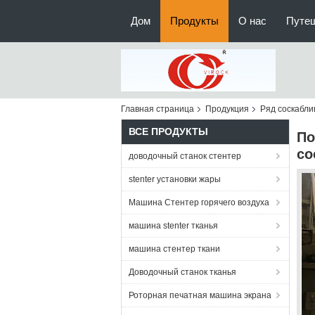
Дом
Продукты
О нас
Путе
Главная страница
Продукция
Ряд соскабли
ВСЕ ПРОДУКТЫ
По
со
доводочный станок стентер
stenter установки жары
Машина Стентер горячего воздуха
машина stenter тканья
машина стентер ткани
Доводочный станок тканья
Роторная печатная машина экрана