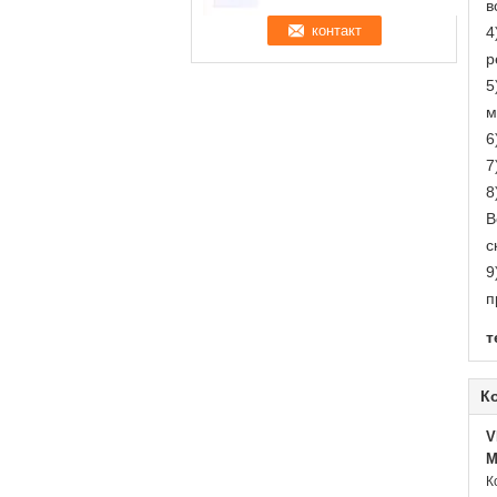
в
4
р
5
м
6
7
8
В
с
9
п
т
К
V
M
К