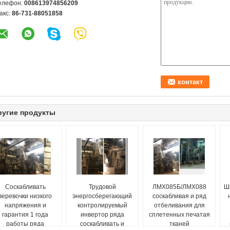
елефон:
008613974856209
акс:
86-731-88051858
ругие продукты
Соскабливать
Трудовой
ЛМХ085Б/ЛМХ088
Ш
веревочки низкого
энергосберегающий
соскабливая и ряд
напряжения и
контролируемый
отбеливания для
гарантия 1 года
инвертор ряда
сплетенных печатая
работы ряда
соскабливать и
тканей