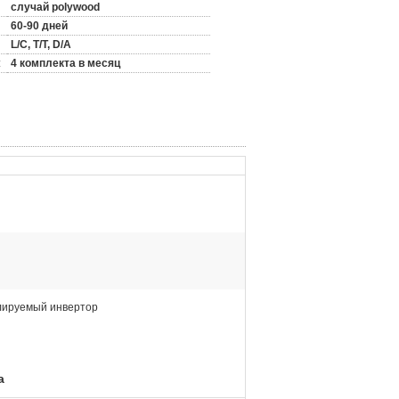
случай polywood
60-90 дней
L/C, T/T, D/A
:
4 комплекта в месяц
лируемый инвертор
а