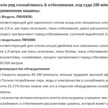
опе ряд соскабливать & отбеливания, ход суда 180 м/м
рименение машины:
)
Модель ЛМХ085Б:
оответствующий для одиночного хлопка конца или смешанных хло
ем 2,8 м, как ткань печатания, ткань отбеливания, крася расшлихто
роцесс претреатмент перед отбеливанием, суточной выработкой 1
) модельное ЛМХ088:
оответствующий для хлопка концов двойника или смешанных хлоп
ем 1,8 метра, как ткань печатания, ткань батика, ткань отбеливания
асшлихтовка, соскабливая, процесс претреатмент перед отбеливан
90,000 метров.
реимущества оборудования:
) Скорость машины 90-180 м/минута, меньше трудовой, высокой э
) Полное потребление пара, воды и электричества в соскабливать 
очти 23-27% более низкое чем это в открытом оборудовании соска
ирины.
) количество вспомогательного агента используемое в машине че
оскабливать и отбеливания расшлихтовки ширины, который может 