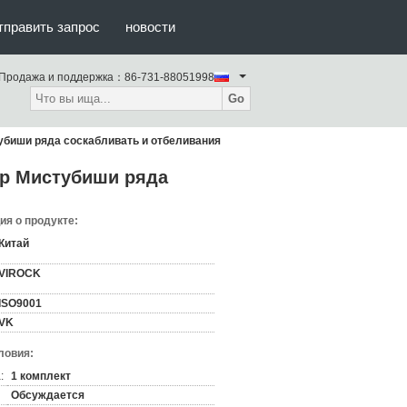
тправить запрос
новости
Продажа и поддержка：
86-731-88051998
Go
биши ряда соскабливать и отбеливания
р Мистубиши ряда
я о продукте:
Китай
VIROCK
ISO9001
VK
ловия:
:
1 комплект
Обсуждается