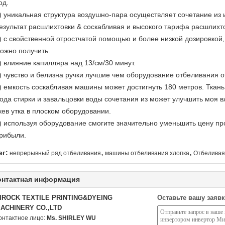
од.
) уникальная структура воздушно-пара осуществляет сочетание из
езультат расшлихтовки & соскабливая и высокого тарифа расшлихт
) с свойственной отростчатой помощью и более низкой дозировкой
ожно получить.
) влияние капилляра над 13/см/30 минут.
) чувство и белизна ручки лучшие чем оборудование отбеливания 
) емкость соскабливая машины может достигнуть 180 метров. Ткань 
ода стирки и завальцовки воды сочетания из может улучшить моя в
кев утка в плоском оборудовании.
) используя оборудование смогите значительно уменьшить цену пр
рибыли.
,
,
ег:
непрерывный ряд отбеливания
машины отбеливания хлопка
Отбеливая
онтактная информация
IROCK TEXTILE PRINTING&DYEING
Оставьте вашу заявк
ACHINERY CO.,LTD
онтактное лицо:
Ms. SHIRLEY WU