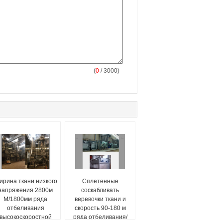
(
0
/ 3000)
ирина ткани низкого
Сплетенные
напряжения 2800м
соскабливать
М/1800мм ряда
веревочки ткани и
отбеливания
скорость 90-180 м
высокоскоростной
ряда отбеливания/