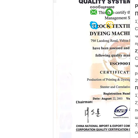
Р
сообщение
П
1
С
ч
п
2
С
ч
р
2
П
1
2
п
ш
3
с