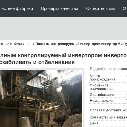
шествие фабрики
Проверка качества
Свяжитесь мы
О
вать и отбеливания
Полным контролируемый инвертором инвертор Мисту
лным контролируемый инвертором инверто
скабливать и отбеливания
Подробная информаци
Место
происхождения:
Фирменное
наименование:
Сертификация:
Номер модели:
Оплата и доставка Ус
Количество мин заказа
Цена: