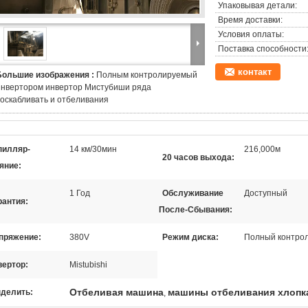
Упаковывая детали:
Время доставки:
Условия оплаты:
Поставка способности
контакт
Большие изображения :
Полным контролируемый
инвертором инвертор Мистубиши ряда
соскабливать и отбеливания
пилляр-
14 км/30мин
216,000м
20 часов выхода:
яние:
1 Год
Обслуживание
Доступный
рантия:
После-Сбывания:
пряжение:
380V
Режим диска:
Полный контро
вертор:
Mistubishi
Отбеливая машина
машины отбеливания хлопк
делить:
,