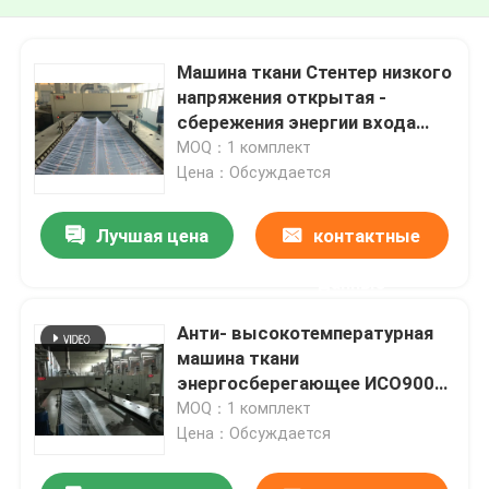
Машина ткани Стентер низкого
напряжения открытая -
сбережения энергии входа
ширины
MOQ：1 комплект
Цена：Обсуждается
Лучшая цена
контактные
данные
Анти- высокотемпературная
машина ткани
энергосберегающее ИСО9001
Стентер
MOQ：1 комплект
Цена：Обсуждается