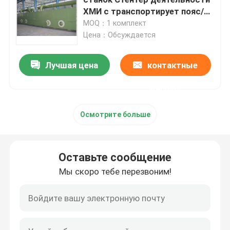
ХМИ с транспортирует пояс/
одиночный двойной привод
MOQ：1 комплект
Машина Стентер горячего воздуха
Цена：Обсуждается
машина stenter тканья
Лучшая цена
контактные
данные
машина стентер ткани
Осмотрите больше
Доводочный станок тканья
Оставьте сообщение
Роторная печатная машина экрана
Мы скоро тебе перезвоним!
Машина распаровщика петли
Ослабьте более сухую машину