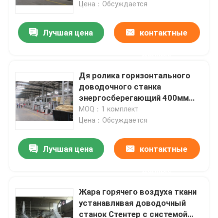
охлаждения
Цена：Обсуждается
Лучшая цена
контактные
данные
Дя ролика горизонтального
доводочного станка
энергосберегающий 400мм
Паддер Стентер рельса
MOQ：1 комплект
Цена：Обсуждается
Лучшая цена
контактные
Дом
данные
Продукты
Жара горячего воздуха ткани
устанавливая доводочный
станок Стентер с системой
О нас