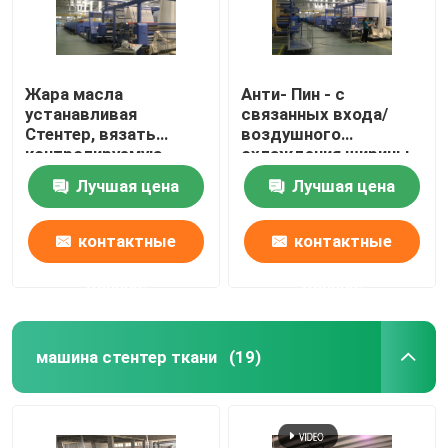
Жара масла
Анти- Пин - с
устанавливая
связанных входа/
Стентер, вязать
воздушного
контролируемую
охлаждения ширины
влагу петли ткани
машины установки
Лучшая цена
Лучшая цена
доводочных станков
жары ткани
открытых
контактные
контактные
данные
данные
машина стентер ткани
(19)