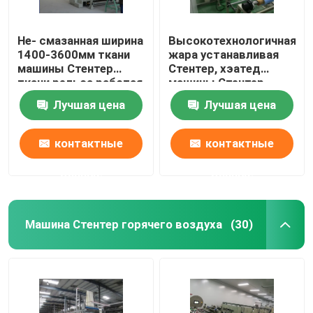
Не- смазанная ширина
Высокотехнологичная
1400-3600мм ткани
жара устанавливая
машины Стентер
Стентер, хэатед
ткани рельса работая
машины Стентер
ткани электрическое
Лучшая цена
Лучшая цена
контактные
контактные
данные
данные
Машина Стентер горячего воздуха
(30)