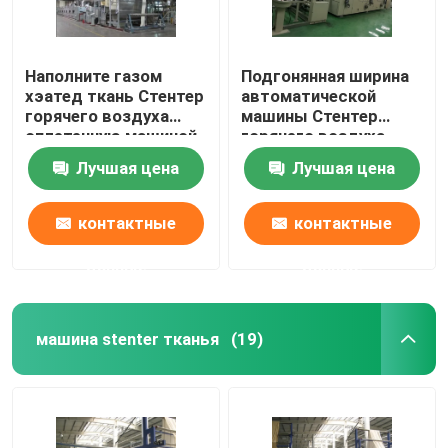
Наполните газом
Подгонянная ширина
хэатед ткань Стентер
автоматической
горячего воздуха
машины Стентер
сплетенную машиной
горячего воздуха
заканчивая
вертикальная цепная
Лучшая цена
Лучшая цена
совмещенные Пин
узкая
Стентер/зажим
контактные
контактные
данные
данные
машина stenter тканья
(19)