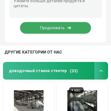
Компактор ткани Книт
Машина для просушки цилиндра
Стеллажи металлические хранения
ДРУГИЕ КАТЕГОРИИ ОТ НАС
мерсеризуя машина
доводочный станок стентер
(33)
Ряд соскабливать и отбеливания
Производственная линия штапельного волокна пол