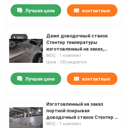
Лучшая цена
контактные
данные
Даже доводочный станок
Стентер температуры
изготовленный на заказ,
доводочные станки ткани
MOQ：1 комплект
Цена：Обсуждается
Лучшая цена
контактные
данные
Изготовленный на заказ
портной покрывая
доводочный станок Стентер с
типом ОЭМ воздушного
MOQ：1 комплект