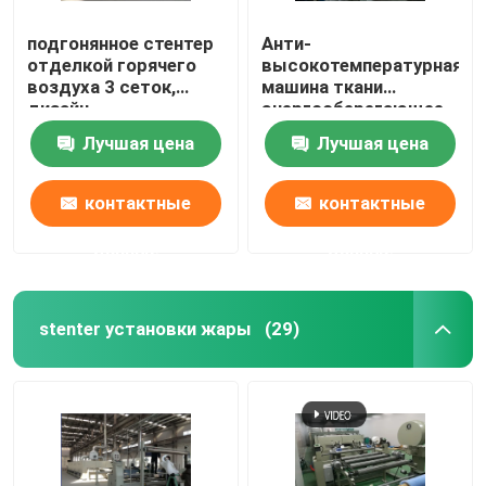
подгонянное стентер
Анти-
отделкой горячего
высокотемпературная
воздуха 3 сеток,
машина ткани
дизайн
энергосберегающее
очеловечивания
ИСО9001 Стентер
Лучшая цена
Лучшая цена
контактные
контактные
данные
данные
stenter установки жары
(29)