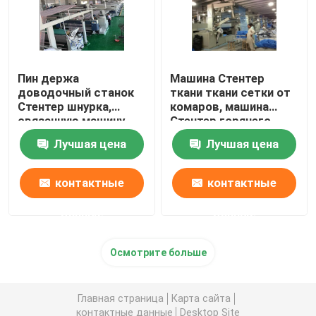
Пин держа
Машина Стентер
доводочный станок
ткани ткани сетки от
Стентер шнурка,
комаров, машина
связанную машину
Стентер горячего
установки жары
воздуха низкого
Лучшая цена
Лучшая цена
ткани
напряжения
контактные
контактные
данные
данные
Осмотрите больше
Главная страница
Карта сайта
контактные данные
Desktop Site