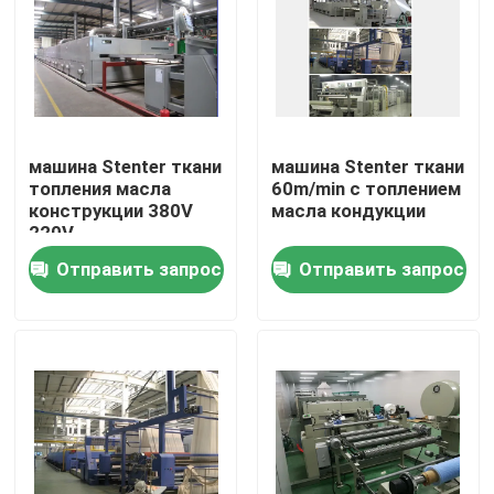
Путешествие фабрики
Проверка качества
машина Stenter ткани
машина Stenter ткани
топления масла
60m/min с топлением
Свяжитесь мы
конструкции 380V
масла кондукции
220V
Отправить запрос
Отправить запрос
новости
Спросите цитату
доводочный станок стентер
stenter установки жары