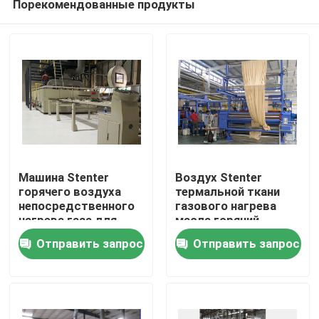
Порекомендованные продукты
Машина Stenter
Воздух Stenter
горячего воздуха
термальной ткани
непосредственного
газового нагрева
нагрева газа для
масла горячий
Дом
тканей
Отправить запрос
Отправить запрос
Продукты
О нас