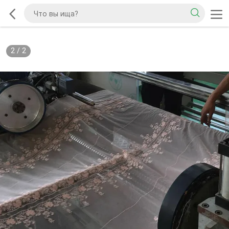
2
/
2