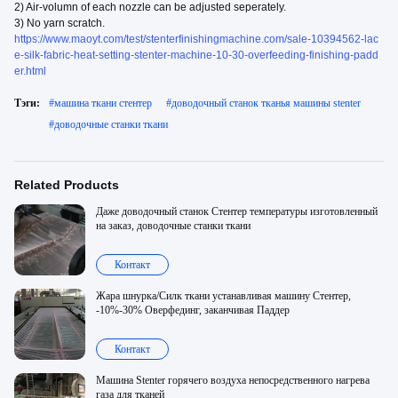
2) Air-volumn of each nozzle can be adjusted seperately.
3) No yarn scratch.
https://www.maoyt.com/test/stenterfinishingmachine.com/sale-10394562-lac
e-silk-fabric-heat-setting-stenter-machine-10-30-overfeeding-finishing-padd
er.html
Тэги:
#
машина ткани стентер
#
доводочный станок тканья машины stenter
#
доводочные станки ткани
Related Products
Даже доводочный станок Стентер температуры изготовленный
на заказ, доводочные станки ткани
Контакт
Жара шнурка/Силк ткани устанавливая машину Стентер,
-10%-30% Оверфединг, заканчивая Паддер
Контакт
Машина Stenter горячего воздуха непосредственного нагрева
газа для тканей