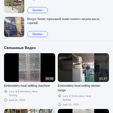
Контакт
Воздух Stenter термальной ткани газового нагрева масла
горячий
Контакт
Связанные Видео
00:49
01:47
Embroidery heat settting machine
Embroidery heat setting stenter
range
Lace & Embroidery Heat
Setting
Lace & Embroidery Heat
Setting
April 15, 2020
April 15, 2020