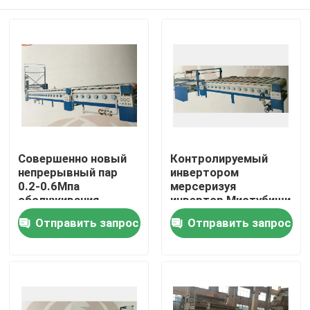
Совершенно новый
Контролируемый
непрерывный пар
инвертором
0.2-0.6Мпа
мерсеризуя
обслуживания
инвертор Мистубиши
мерсеризуя машины
машины Чайньлесс/
Дом
Отправить запрос
Отправить запрос
легкий
зажим/совместил
тип
Продукты
О нас