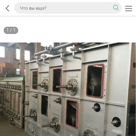
1
/
1