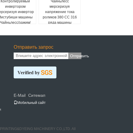
Контролируемый
Чайньлесс
инвертором
мерсеризуя
ерсеризуя инвертор
напряжение тока
истубиши машины
роликов 380 СС 316
Чайньлесс/зажим/
ряда машины
совместил тип
ИСО9001 моя
Отправить запрос
Отправить
Verified by
E-Mail
Ситемап
|
Мобильный сайт
и
E PRINTING&DYEING MACHINERY CO.,LTD. All