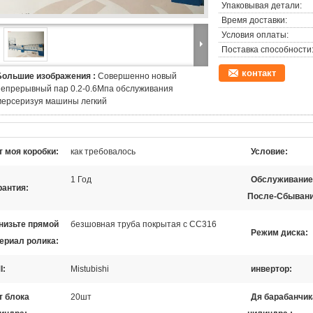
Упаковывая детали:
Время доставки:
Условия оплаты:
Поставка способности
контакт
Большие изображения :
Совершенно новый
непрерывный пар 0.2-0.6Мпа обслуживания
мерсеризуя машины легкий
т моя коробки:
как требовалось
Условие:
1 Год
Обслуживание
рантия:
После-Сбывани
низьте прямой
безшовная труба покрытая с СС316
Режим диска:
ериал ролика:
I:
Mistubishi
инвертор:
т блока
20шт
Дя барабанчик