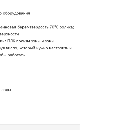
го оборудования
езиновая берег-твердость 70℃ ролика;
верхности
инг ПЛК пользы зоны и зоны
зуя число, который нужно настроить и
обы работать.
й соды
а