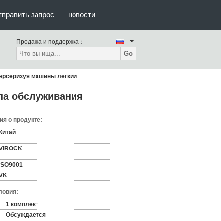
тправить запрос
новости
Продажа и поддержка：
Go
ерсеризуя машины легкий
па обслуживания
я о продукте:
Китай
VIROCK
ISO9001
VK
ловия:
:
1 комплект
Обсуждается