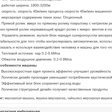
. работая ширина: 1800-3200м
. скорость: скорость 40м/мин процесса скорости 45м/мин машинно
. мерсеризуя содержание ткани зоны: Опционный
. Прямой ролик: вверх по прямому ролику покрытому с нитрилом р
низ прямой ролик нержавеющий крадет ролик с микро- винтом в по
. Управлять режимом: мульти-блок чередуя сынкроноуслли месериз
табильности для того чтобы контролировать автоматически, исполь
оказать и используя взаимодействие человека и машны для того чт
. Тепловой источник: пар 0.2-0.6Мпа
. Обжатое воздушное давление: 0.2-0.8Мпа
собенности машины
Высокоскоростная идея проекта эффектно улучшает урожайность
Логически дизайн прокладки уменьшает потребление каустическо
Эффективный моя блок сохраняет расход воды
Логически структурный дизайн получает качественные продучты
,
,
ег:
мерсеризуя машина
машина мерсерисер
чайньлесс мерсеризуя машин
онтактная информация