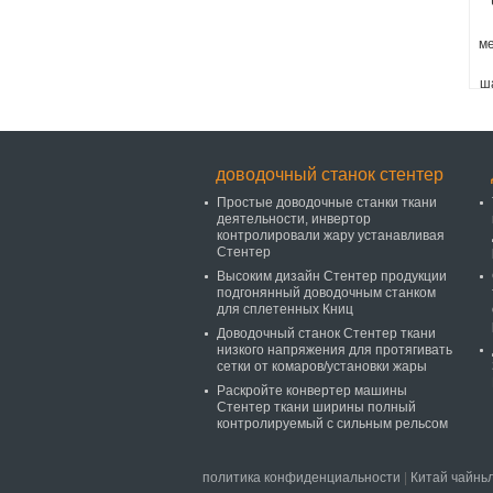
ме
ш
доводочный станок стентер
Простые доводочные станки ткани
деятельности, инвертор
контролировали жару устанавливая
Стентер
Высоким дизайн Стентер продукции
подгонянный доводочным станком
для сплетенных Книц
Доводочный станок Стентер ткани
низкого напряжения для протягивать
сетки от комаров/установки жары
Раскройте конвертер машины
Стентер ткани ширины полный
контролируемый с сильным рельсом
политика конфиденциальности
|
Китай чайнь