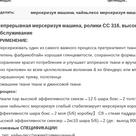
индра:
цилиндра.:
мерсеризуя машина
чайньлесс мерсеризуя маш
делить:
,
епрерывная мерсеризуя машина, ролики СС 316, высо
бслуживание
РИМЕНЕНИЕ:
ерсеризовать один из самого важного процесса претреатмент ткан
тепень фабрикобтайн хорошая глянцевитости, сохранности формы,
охранение красит потребление и улучшает аппреансе ткани и вруча
но приложен ко всем целлюлозным волокнам & их блендерс или в
окрашенную пряжу, полотенце
омашние ткани ткани и джинсовой ткани.
роцесс:
лкали пар высокой эффективности скеезе→12.5 шара бокс→2 толс
кани чайньлесс мерсеризуя слабый стабилизирует мерсеризуя кор
ффективности шара бокс→2 моя (5/6) коробку】 С8→стеам паддер
ысокой эффективности скеезер→2кс10 шара 5/6)→2 (дя.: выход 8
сновные СПЕЦИФИКАЦИИ:
. тип: чайньлесс/зажим/совмещенный