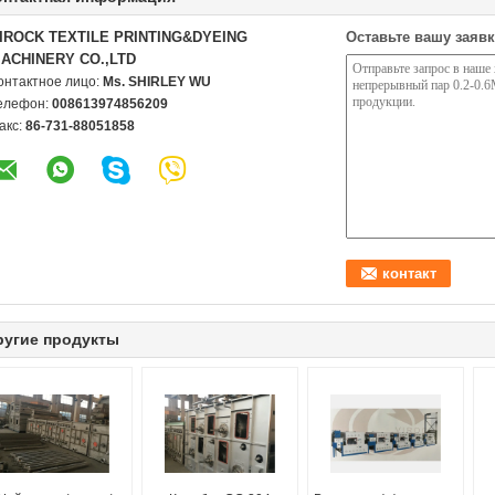
IROCK TEXTILE PRINTING&DYEING
Оставьте вашу заявк
ACHINERY CO.,LTD
онтактное лицо:
Ms. SHIRLEY WU
елефон:
008613974856209
акс:
86-731-88051858
ругие продукты