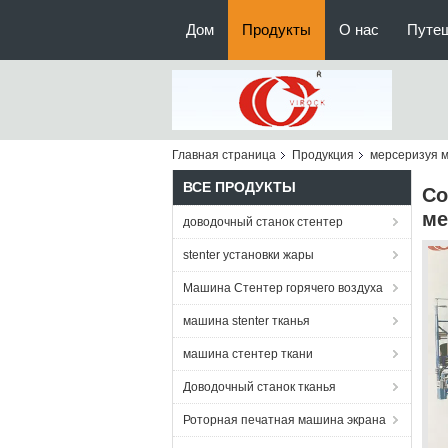
Дом
Продукты
О нас
Путе
Главная страница
Продукция
мерсеризуя 
ВСЕ ПРОДУКТЫ
Со
ме
доводочный станок стентер
stenter установки жары
Машина Стентер горячего воздуха
машина stenter тканья
машина стентер ткани
Доводочный станок тканья
Роторная печатная машина экрана