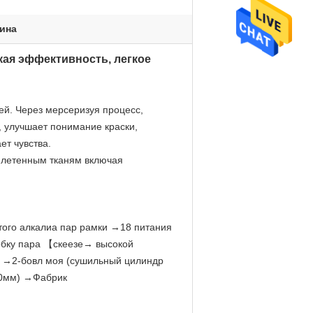
ина
кая эффективность, легкое
ей. Через мерсеризуя процесс,
 улучшает понимание краски,
ет чувства.
плетенным тканям включая
того алкалиа пар рамки →18 питания
обку пара 【скеезе→ высокой
 →2-бовл моя (сушильный цилиндр
00мм) →Фабрик