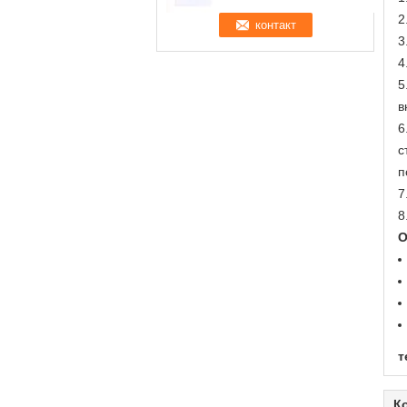
2
3
4
5
в
6
с
п
7
8
О
т
К