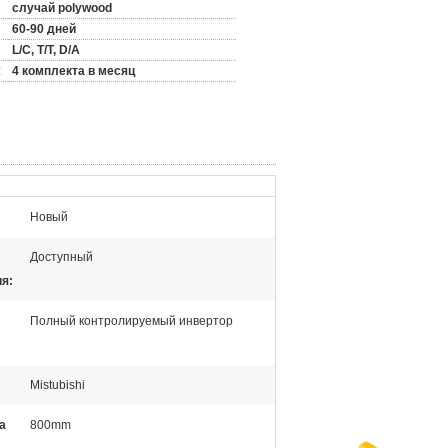
случай polywood
60-90 дней
L/C, T/T, D/A
:
4 комплекта в месяц
Новый
Доступный
я:
Полный контролируемый инвертор
Mistubishi
а
800mm