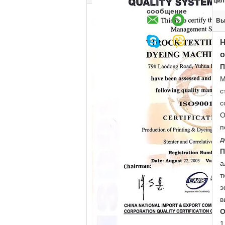
цил
сообщение
Вы
Н
о
П
М
с
с
О
п
д
П
а
т
э
в
О
1