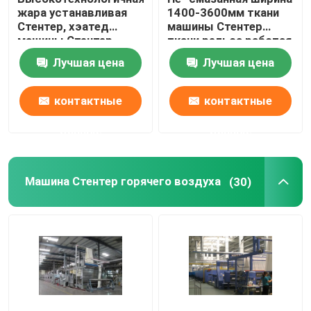
жара устанавливая
1400-3600мм ткани
Стентер, хэатед
машины Стентер
Компактор ткани Книт
машины Стентер
ткани рельса работая
ткани электрическое
Лучшая цена
Лучшая цена
Машина для просушки цилиндра
контактные
контактные
Стеллажи металлические хранения
данные
данные
мерсеризуя машина
Машина Стентер горячего воздуха
(30)
Ряд соскабливать и отбеливания
Производственная линия штапельного волокна пол