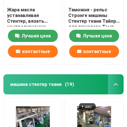
Жара масла
Таможня - рельс
устанавливая
Стронге машины
Стентер, вязать
Стентер ткани Тайлр
контролируемую
для тяжелого Темп
влагу петли ткани
простирания даже
Лучшая цена
Лучшая цена
доводочных станков
контактные
контактные
данные
данные
машина стентер ткани
(19)