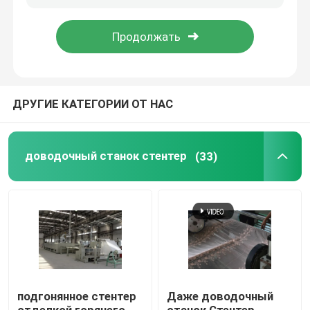
Путешествие фабрики
Проверка качества
ДРУГИЕ КАТЕГОРИИ ОТ НАС
Свяжитесь мы
доводочный станок стентер
(33)
новости
Спросите цитату
доводочный станок стентер
подгонянное стентер
Даже доводочный
stenter установки жары