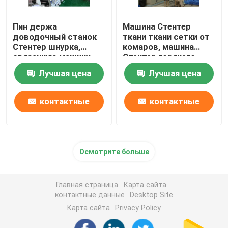
Пин держа
Машина Стентер
доводочный станок
ткани ткани сетки от
Стентер шнурка,
комаров, машина
связанную машину
Стентер горячего
установки жары
воздуха низкого
Лучшая цена
Лучшая цена
ткани
напряжения
контактные
контактные
данные
данные
Осмотрите больше
Главная страница
Карта сайта
контактные данные
Desktop Site
Карта сайта
Privacy Policy