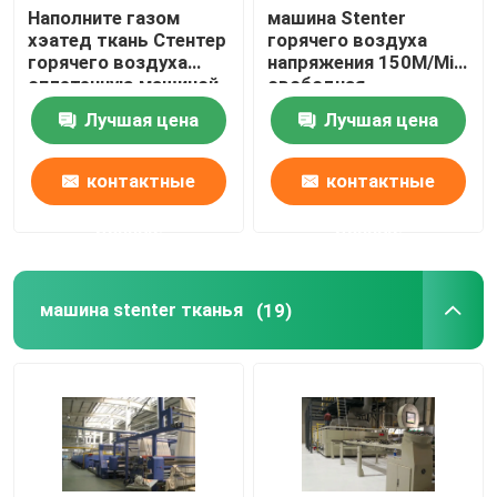
Наполните газом
машина Stenter
хэатед ткань Стентер
горячего воздуха
горячего воздуха
напряжения 150M/Min
сплетенную машиной
свободная
заканчивая
Лучшая цена
Лучшая цена
совмещенные Пин
Стентер/зажим
контактные
контактные
данные
данные
машина stenter тканья
(19)