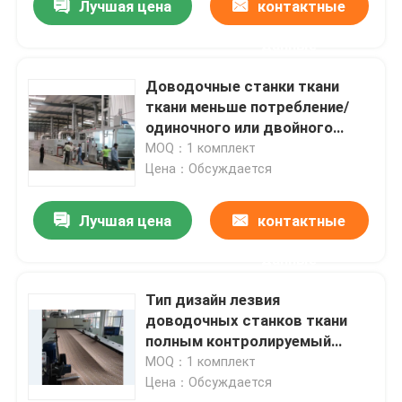
Лучшая цена
контактные
данные
Доводочные станки ткани
ткани меньше потребление/
одиночного или двойного
привода
MOQ：1 комплект
Цена：Обсуждается
Лучшая цена
контактные
данные
Тип дизайн лезвия
доводочных станков ткани
полным контролируемый
инвертором дружественный
MOQ：1 комплект
Цена：Обсуждается