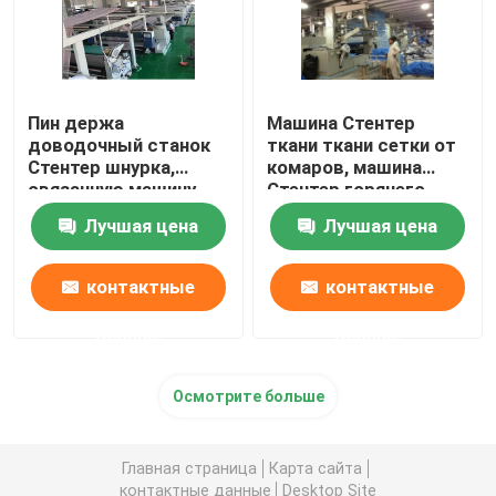
Пин держа
Машина Стентер
доводочный станок
ткани ткани сетки от
Стентер шнурка,
комаров, машина
связанную машину
Стентер горячего
установки жары
воздуха низкого
Лучшая цена
Лучшая цена
ткани
напряжения
контактные
контактные
данные
данные
Осмотрите больше
Главная страница
Карта сайта
контактные данные
Desktop Site