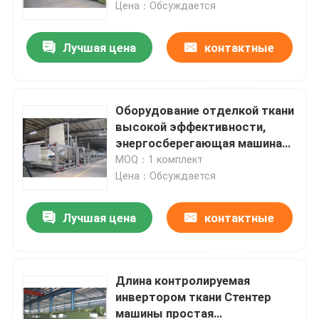
Цена：Обсуждается
Лучшая цена
контактные
данные
Оборудование отделкой ткани
высокой эффективности,
энергосберегающая машина
ткани Стентер
MOQ：1 комплект
Цена：Обсуждается
Лучшая цена
контактные
Дом
данные
Продукты
Длина контролируемая
инвертором ткани Стентер
машины простая
О нас