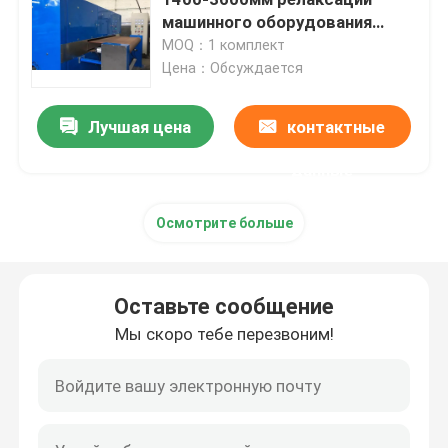
машинного оборудования
отделкой ткани покрытия
MOQ：1 комплект
Машина Стентер горячего воздуха
Цена：Обсуждается
машина stenter тканья
Лучшая цена
контактные
данные
машина стентер ткани
Осмотрите больше
Доводочный станок тканья
Оставьте сообщение
Роторная печатная машина экрана
Мы скоро тебе перезвоним!
Машина распаровщика петли
Ослабьте более сухую машину