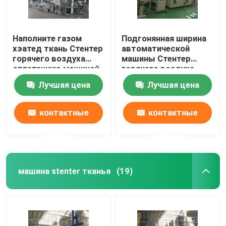
Наполните газом
Подгонянная ширина
хэатед ткань Стентер
автоматической
горячего воздуха
машины Стентер
сплетенную машиной
горячего воздуха
заканчивая
вертикальная цепная
Лучшая цена
Лучшая цена
совмещенные Пин
узкая
Стентер/зажим
контактные
контактные
данные
данные
машина stenter тканья
(19)