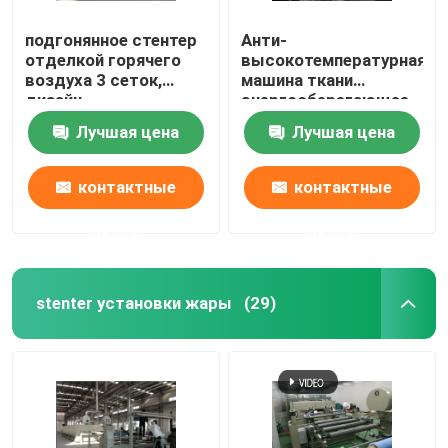
подгонянное стентер
Анти-
отделкой горячего
высокотемпературная
воздуха 3 сеток,
машина ткани
дизайн
энергосберегающее
очеловечивания
ИСО9001 Стентер
Лучшая цена
Лучшая цена
контактные
контактные
данные
данные
stenter установки жары
(29)