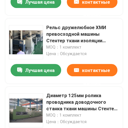
Лучшая цена
контактные
данные
Рельс дружелюбное ХМИ
превосходной машины
Стентер ткани изоляции
горизонтальный
MOQ：1 комплект
Цена：Обсуждается
Лучшая цена
контактные
данные
Диаметр 125мм ролика
проводника доводочного
станка ткани машины Стентер
ткани ХМИ
MOQ：1 комплект
Цена：Обсуждается