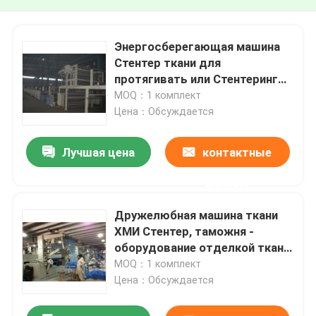
Энергосберегающая машина
Стентер ткани для
протягивать или Стентеринг
тканей тонко
MOQ：1 комплект
Цена：Обсуждается
Лучшая цена
контактные
данные
Дружелюбная машина ткани
ХМИ Стентер, таможня -
оборудование отделкой ткани
строения
MOQ：1 комплект
Цена：Обсуждается