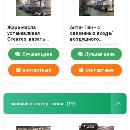
Жара масла
Анти- Пин - с
устанавливая
связанных входа/
Стентер, вязать
воздушного
контролируемую
охлаждения ширины
влагу петли ткани
машины установки
Лучшая цена
Лучшая цена
доводочных станков
жары ткани
открытых
контактные
контактные
данные
данные
машина стентер ткани
(19)