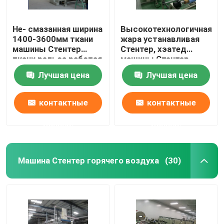
Не- смазанная ширина
Высокотехнологичная
1400-3600мм ткани
жара устанавливая
машины Стентер
Стентер, хэатед
ткани рельса работая
машины Стентер
ткани электрическое
Лучшая цена
Лучшая цена
контактные
контактные
данные
данные
Машина Стентер горячего воздуха
(30)