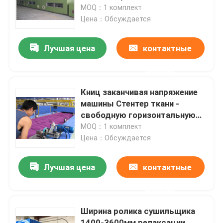
деятельности входа рельса
MOQ：1 комплект
3м/6м
Цена：Обсуждается
Путешествие фабрики
Лучшая цена
контактные
Проверка качества
данные
Свяжитесь мы
Книц заканчивая напряжение
машины Стентер ткани -
свободную горизонтальную
новости
цепь
MOQ：1 комплект
Цена：Обсуждается
Спросите цитату
Лучшая цена
контактные
доводочный станок стентер
данные
Ширина ролика сушильщика
stenter установки жары
1400-3600мм релаксации