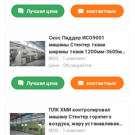
Лучшая цена
контактные
данные
Скос Паддер ИСО9001
машины Стентер ткани
ширины ткани 1200мм-3600мм
сплетенный
MOQ：1 комплект
Цена：Обсуждается
Лучшая цена
контактные
данные
ПЛК ХМИ контролировал
машину Стентер горячего
воздуха, жару устанавливая
мотор Стентер 15КВ Паддер
MOQ：1 комплект