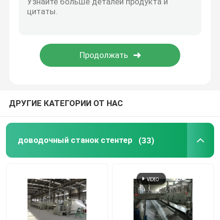
Компактор ткани Книт
Машина для просушки цилиндра
Стеллажи металлические хранения
ДРУГИЕ КАТЕГОРИИ ОТ НАС
мерсеризуя машина
доводочный станок стентер
(33)
Ряд соскабливать и отбеливания
Производственная линия штапельного волокна пол