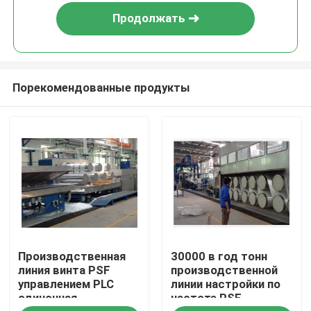
Продолжать
Порекомендованные продукты
Дом
Производственная
30000 в год тонн
Продукты
линия винта PSF
производственной
управлением PLC
линии настройки по
одиночная
частоте PSF
О нас