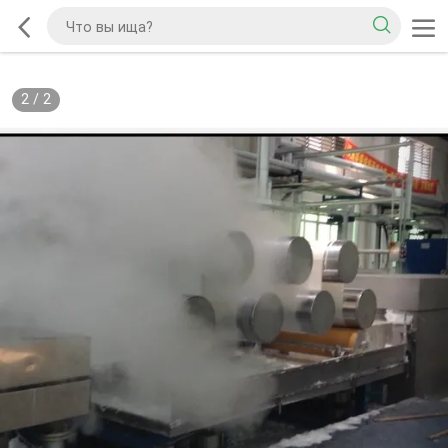
2
/
2