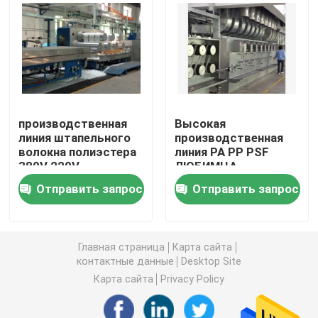
Машина Стентер горячего воздуха
машина stenter тканья
производственная
Высокая
машина стентер ткани
линия штапельного
производственная
волокна полиэстера
линия PA PP PSF
380V 220V
ЛЮБИМЦА
Доводочный станок тканья
автоматизации
Отправить запрос
Отправить запрос
Роторная печатная машина экрана
Главная страница
Карта сайта
Машина распаровщика петли
контактные данные
Desktop Site
Карта сайта
Privacy Policy
Ослабьте более сухую машину