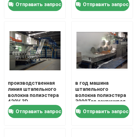
Отправить запрос
Отправить запрос
Путешествие фабрики
Проверка качества
Свяжитесь мы
новости
производственная
в год машина
линия штапельного
штапельного
Спросите цитату
волокна полиэстера
волокна полиэстера
420V 3D
3000Ton закручивая
неубедительная
Отправить запрос
Отправить запрос
доводочный станок стентер
stenter установки жары