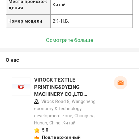
Место происхож
Китай
дения
Номер модели
ВК- Н.Б.
Осмотрите больше
О нас
VIROCK TEXTILE
PRINTING&DYEING
MACHINERY CO.,LTD
профиль производителя
Virock Road 8, Wangcheng
economy & technology
development zone, Changsha,
Hunan, China ,Китай
5.0
Подтверженный