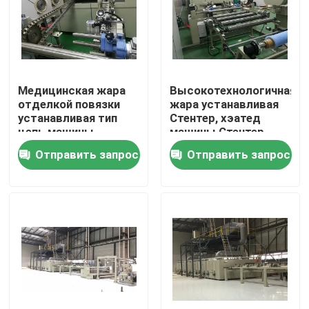
Путешествие фабрики
Проверка качества
Медицинская жара
Высокотехнологичная
отделкой повязки
жара устанавливая
устанавливая тип
Стентер, хэатед
Свяжитесь мы
цепь машины
машины Стентер
Стентер
ткани электрическое
Отправить запрос
Отправить запрос
вертикальный
новости
Спросите цитату
доводочный станок стентер
stenter установки жары