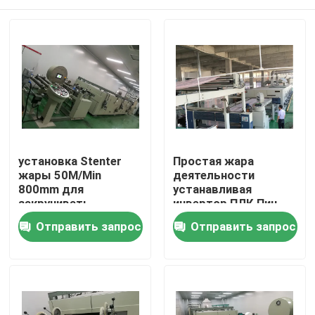
установка Stenter
Простая жара
жары 50M/Min
деятельности
800mm для
устанавливая
закручивать
инвертор ПЛК Пин
шерстей
Стентер
Дом
Отправить запрос
Отправить запрос
совмещенный
зажимом
проконтролированный
Продукты
О нас