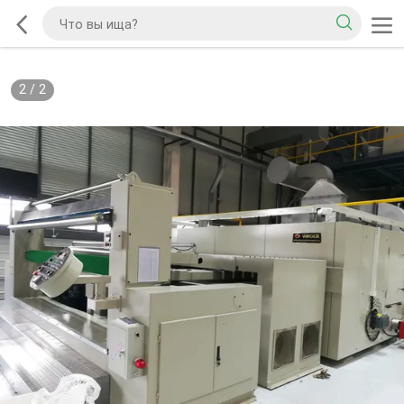
2
/
2