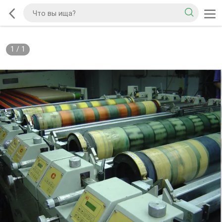
1
/
1