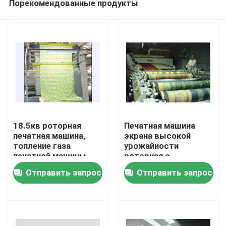
Порекомендованные продукты
18.5кв роторная
Печатная машина
печатная машина,
экрана высокой
топление газа
урожайности
печатной машины
роторная с
Дом
экрана ткани более
открытым -
Отправить запрос
Отправить запрос
сухое
напечатайте
фильтрующую
Продукты
головку
О нас