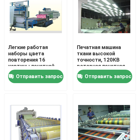
Путешествие фабрики
Проверка качества
Легкие работая
Печатная машина
наборы цвета
ткани высокой
Свяжитесь мы
повторения 16
точности, 120КВ
картины печатной
роторная печатная
машины экрана
машина 10-100м/Мин
Отправить запрос
Отправить запрос
новости
ткани точные
Спросите цитату
доводочный станок стентер
stenter установки жары