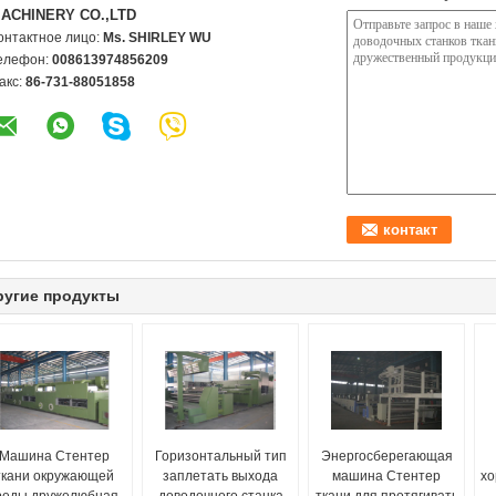
ACHINERY CO.,LTD
онтактное лицо:
Ms. SHIRLEY WU
елефон:
008613974856209
акс:
86-731-88051858
ругие продукты
Машина Стентер
Горизонтальный тип
Энергосберегающая
ткани окружающей
заплетать выхода
машина Стентер
хо