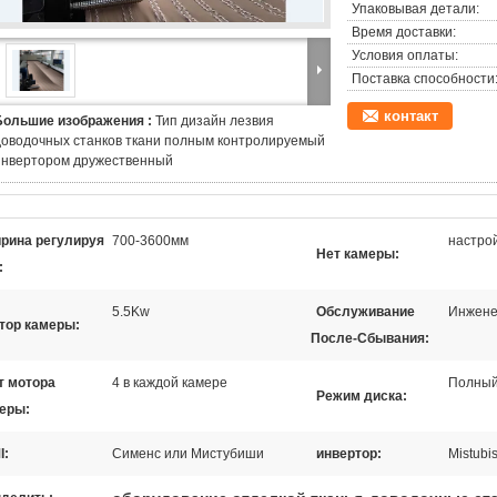
Упаковывая детали:
Время доставки:
Условия оплаты:
Поставка способности
контакт
Большие изображения :
Тип дизайн лезвия
доводочных станков ткани полным контролируемый
инвертором дружественный
рина регулируя
700-3600мм
настро
Нет камеры:
:
5.5Kw
Обслуживание
Инжене
тор камеры:
После-Сбывания:
т мотора
4 в каждой камере
Полный
Режим диска:
еры:
I:
Сименс или Мистубиши
инвертор:
Mistubis