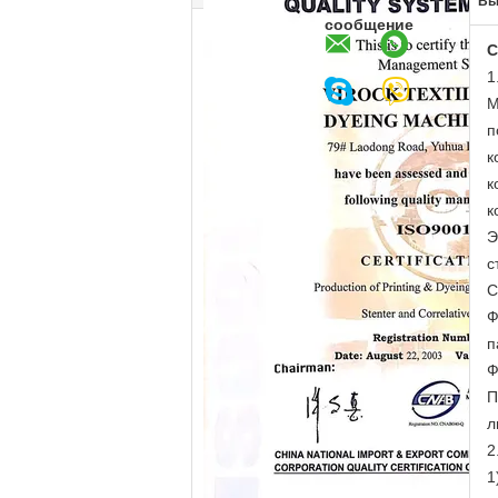
Вы
сообщение
С
1
М
п
к
к
к
Э
с
С
Ф
п
Ф
П
л
2
1