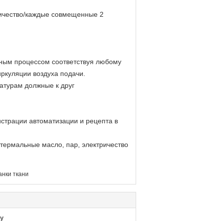
ричество/каждые совмещенные 2
нным процессом соответствуя любому
иркуляции воздуха подачи.
атурам должные к друг
истрации автоматизации и рецепта в
 термальные масло, пар, электричество
анки ткани
у