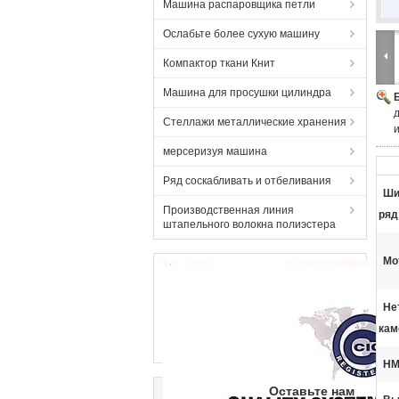
Машина распаровщика петли
Ослабьте более сухую машину
Компактор ткани Книт
Машина для просушки цилиндра
Стеллажи металлические хранения
мерсеризуя машина
Ряд соскабливать и отбеливания
Ши
Производственная линия
ряд
штапельного волокна полиэстера
Мо
Не
кам
HM
Оставьте нам