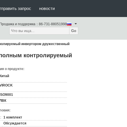
тправить запрос
новости
Продажа и поддержка：
86-731-88051998
Go
нтролируемый инвертором дружественный
и полным контролируемый
я о продукте:
Китай
VIROCK
ISO9001
ЛВК
ловия:
:
1 комплект
Обсуждается