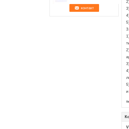
2
3
4
5
3
1
т
2
а
3
4
л
5
и
т
К
V