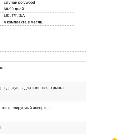
случай polywood
60-90 дней
L/C, T/T, D/A
:
4 комплекта в месяц
йка
ры доступны для заморского рынка
 контролируемый инвертор
hi