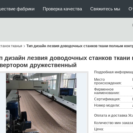
шествие фабрики
Проверка качества
Свяжитесь мы
О
танок тканья
Тип дизайн лезвия доводочных станков ткани полным ко
п дизайн лезвия доводочных станков ткан
вертором дружественный
Подробная информаци
Место
происхождения:
Фирменное
наименование:
Сертификация:
Номер модели:
Оплата и доставка Ус
Количество мин заказа
Цена: