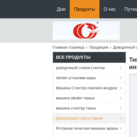
Дом
Продукты
О нас
Путе
Главная страница
Продукция
Доводочный с
ВСЕ ПРОДУКТЫ
Ти
ин
доводочный станок стентер
stenter установки жары
Машина Стентер горячего воздуха
машина stenter тканья
машина стентер ткани
Доводочный станок тканья
Роторная печатная машина экрана