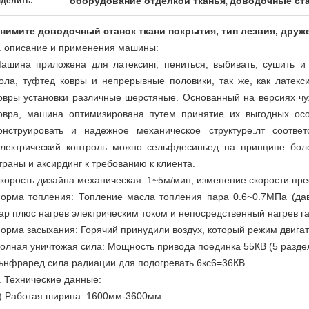
оборудование отделкой тканья
доводочные ста
делить:
,
нимите доводочный станок ткани покрытия, тип лезвия, друж
. описание и применения машины:
ашина приложена для латексинг, пениться, выбивать, сушить и
ола, туфтед ковры и непрерывные половики, так же, как латекси
овры установки различные шерстяные. Основанный на версиях чу
овра, машина оптимизирована путем принятие их выгодных осо
онструировать и надежное механическое структуре.лт соотве
лектрический контроль можно сельфдесиньед на принципе бол
траны и аксирдинг к требованию к клиента.
корость дизайна механическая: 1~5м/мин, изменение скорости пр
орма топления: Топление масла топления пара 0.6~0.7МПа (давл
ар плюс нагрев электрическим током и непосредственный нагрев га
орма засыхания: Горячий принудили воздух, который режим двига
олная уничтожая сила: Мощность привода поединка 55КВ (5 раздел
ьнфраред сила радиации для подогревать 6кс6=36КВ
. Технические данные:
) Работая ширина: 1600мм-3600мм