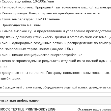
) Скорость дизайна: 10-100м/мин
) Тепловой источник: Природный газ/термальные масло/пар/элект
) Режим привода: Контролируемый преобразователь частоты
) Суша температура: 90-230 степень
. Преимущества машины:
) Самое высокое суша представление и управление производстве
ипу ткани должному к технически зрелой и эффективной системе ц
) очень однородные воздушные потоки и распределение по темпер
ранжированным термо- зонам (каждое 1.5м).
) очень низкое специфическое энергопотребление.
) точно возпроизводимые результаты отделкой из-за полной админ
инии
) доступные типы топления: Газ сразу, наполняет газом косвенные,
 комбинации.
,
,
ег:
доводочный станок ткани
оборудование отделкой тканья
доводочные ст
онтактная информация
IROCK TEXTILE PRINTING&DYEING
Оставьте вашу заявк