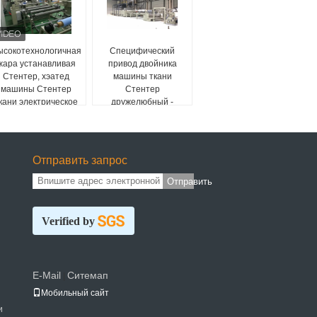
ысокотехнологичная
Специфический
жара устанавливая
привод двойника
Стентер, хэатед
машины ткани
машины Стентер
Стентер
кани электрическое
дружелюбный -
окружающая среда
малошумная
Отправить запрос
Отправить
Verified by
E-Mail
Ситемап
|
Мобильный сайт
и