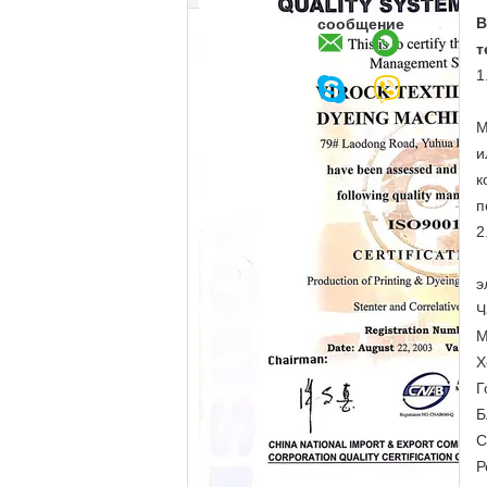
В
сообщение
т
1
М
и
к
п
2
э
Ч
М
Х
Г
Б
С
Р