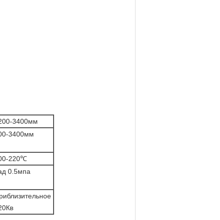
200-3400мм
00-3400мм
00-220℃
ад 0.5мпа
риблизительное
20Кв