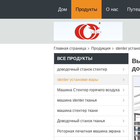
Дом
Продукты
О нас
Путе
Главная страница
Продукция
stenter устан
ВСЕ ПРОДУКТЫ
Вы
до
доводочный станок стентер
stenter установки жары
Машина Стентер горячего воздуха
машина stenter тканья
машина стентер ткани
Доводочный станок тканья
Роторная печатная машина экрана