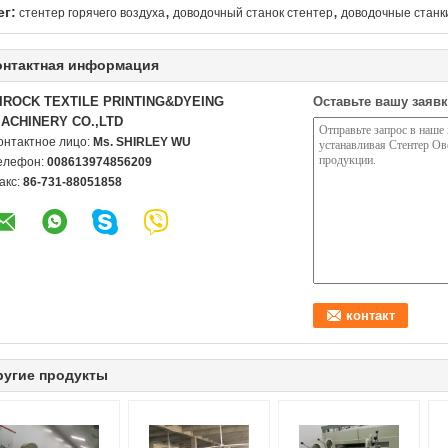
,
,
ег:
стентер горячего воздуха
доводочный станок стентер
доводочные станк
онтактная информация
IROCK TEXTILE PRINTING&DYEING
Оставьте вашу заявк
ACHINERY CO.,LTD
онтактное лицо:
Ms. SHIRLEY WU
елефон:
008613974856209
акс:
86-731-88051858
ругие продукты