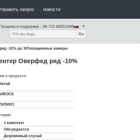
тправить запрос
новости
Продажа и поддержка：
86-731-88051998
Go
ряд -10% до 30%/опционные камеры
ентер Оверфед ряд -10%
я о продукте:
Китай
VIROCK
ISO9001
ловия:
:
1 комплект
Обсуждается
Деревянный случай