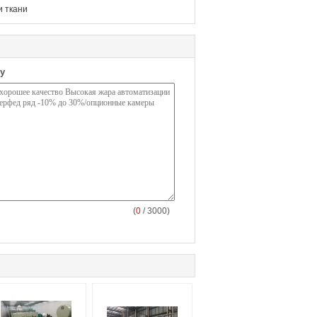
и ткани
у
(
0
/ 3000)