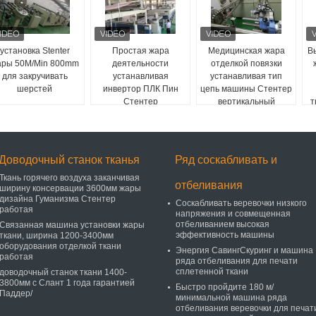
установка Stenter
Простая жара
Медицинская жара
В
ары 50M/Min 800mm
деятельности
отделкой повязки
для закручивать
устанавливая
устанавливая тип
шерстей
инвертор ПЛК Пин
цепь машины Стентер
Стентер
вертикальный
т
совмещенный
зажимом
проконтролированный
Доводочный станок тканья
Ряд соскабливать и
Ткань горячего воздуха заканчивая
отбеливания
ширину консервации 3600мм жары
дизайна Гуманизма Стентер
Соскабливать веревочки низкого
работая
напряжения и совмещенная
отбеливанием высокая
Связанная машина установки жары
эффективность машины
ткани, ширина 1200-3400мм
оборудования отделкой ткани
Энергия СавингСкуринг и машина
работая
ряда отбеливания для печати
сплетенной ткани
доводочный станок ткани 1400-
3800мм с Слант 1 года гарантией
Быстро пройдите 180 м/
Паддер/
минимальной машина ряда
отбеливания веревочки для печат