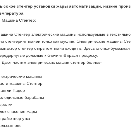
ысокое стентер установки жары автоматизации, низкие прои
емпература
. Машина Стентер:
ашина Стентер электрические машины используемые в текстильно
ли стентеринг тканей тонко как муслин. Электрические машины Сте
омпактор стентер открытом ткани входят в. Здесь хлопко-бумажная 
ередернутые должные к блечинг & крася процессу.
. Дают частям электрических машин стентер беллов-
лектрические машины
асти машины Стентер
англи Падер
олодильные барабаны
орелки
лок спасения жары
трайгхтнер утка
ельсы/пояс