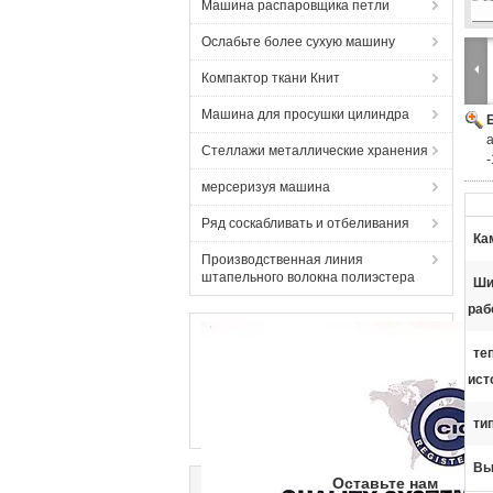
Машина распаровщика петли
Ослабьте более сухую машину
Компактор ткани Книт
Машина для просушки цилиндра
Стеллажи металлические хранения
мерсеризуя машина
Ряд соскабливать и отбеливания
Ка
Производственная линия
штапельного волокна полиэстера
Ши
раб
те
ист
ти
Вы
Оставьте нам