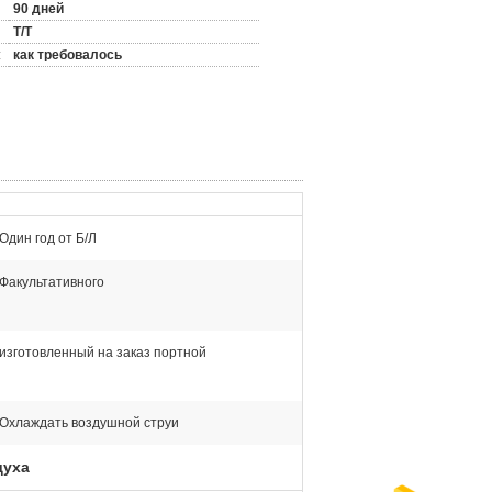
90 дней
T/T
:
как требовалось
Один год от Б/Л
Факультативного
изготовленный на заказ портной
Охлаждать воздушной струи
духа