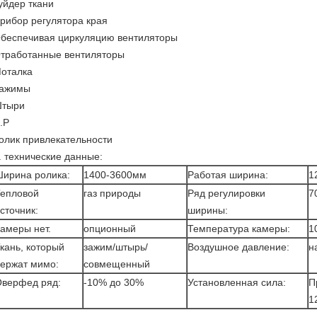
уйдер ткани
рибор регулятора края
беспечивая циркуляцию вентиляторы
тработанные вентиляторы
оталка
ажимы
тыри
.Р
олик привлекательности
. технические данные:
ирина ролика:
1400-3600мм
Работая ширина:
1
епловой
газ природы
Ряд регулировки
7
сточник:
ширины:
амеры нет.
опционный
Температура камеры:
1
кань, который
зажим/штырь/
Воздушное давление:
н
ержат мимо:
совмещенный
верфед ряд:
-10% до 30%
Установленная сила:
П
1