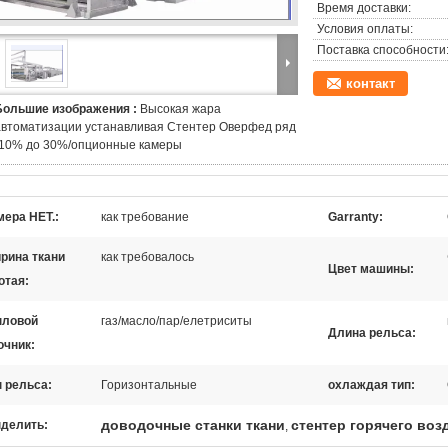
Время доставки:
Условия оплаты:
Поставка способности
контакт
Большие изображения :
Высокая жара
автоматизации устанавливая Стентер Оверфед ряд
-10% до 30%/опционные камеры
мера НЕТ.:
как требование
Garranty:
рина ткани
как требовалось
Цвет машины:
отая:
пловой
газ/масло/пар/елетриситы
Длина рельса:
очник:
п рельса:
Горизонтальные
охлаждая тип:
доводочные станки ткани
стентер горячего воз
делить:
,