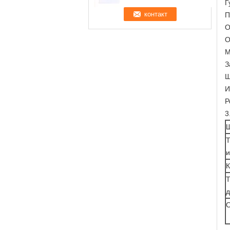
Г
П
О
О
М
З
Ш
И
Р
3
Ш
Т
и
К
Т
д
О