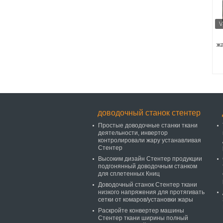
ж
доводочный станок стентер
Простые доводочные станки ткани
деятельности, инвертор
контролировали жару устанавливая
Стентер
Высоким дизайн Стентер продукции
подгонянный доводочным станком
для сплетенных Книц
Доводочный станок Стентер ткани
низкого напряжения для протягивать
сетки от комаров/установки жары
Раскройте конвертер машины
Стентер ткани ширины полный