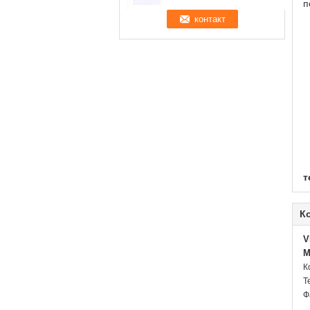
п
т
К
V
M
К
Т
Ф