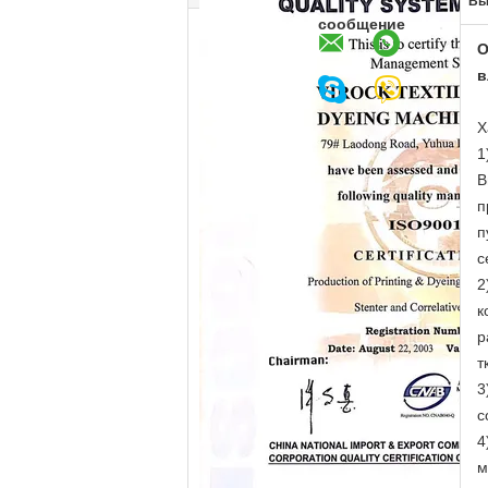
Вы
сообщение
О
в
Х
1
В
п
п
с
2
к
р
т
3
с
4
м