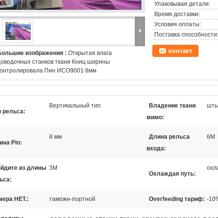
Упаковывая детали:
Время доставки:
Условия оплаты:
Поставка способности
контакт
Большие изображения :
Открытая влага
доводочных станков ткани Книц ширины
контролировала Пин ИСО9001 8мм
Вертикальный тип
Владение ткани
шты
п рельса:
мимо:
8 мм
Длина рельса
6M
ина Pin:
входа:
йдите из длины
3M
охл
Охлаждая путь:
ьса:
мера НЕТ.:
таможн-портной
Overfeeding тариф:
-10