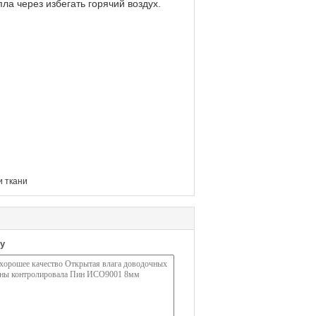
а через избегать горячий воздух.
и ткани
у