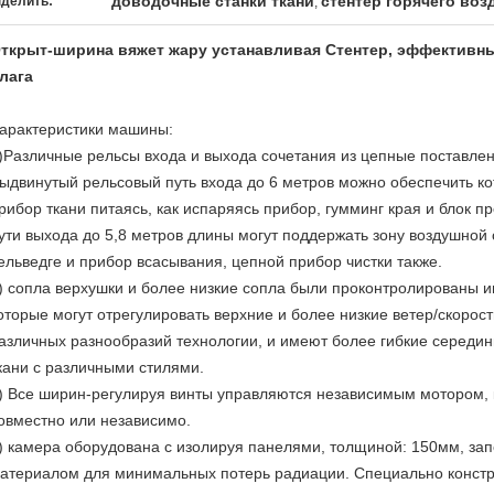
доводочные станки ткани
стентер горячего воз
делить:
,
ткрыт-ширина вяжет жару устанавливая Стентер, эффективн
лага
арактеристики машины:
)Различные рельсы входа и выхода сочетания из цепные поставле
ыдвинутый рельсовый путь входа до 6 метров можно обеспечить к
рибор ткани питаясь, как испаряясь прибор, гумминг края и блок 
ути выхода до 5,8 метров длины могут поддержать зону воздушной
ельведге и прибор всасывания, цепной прибор чистки также.
) сопла верхушки и более низкие сопла были проконтролированы 
оторые могут отрегулировать верхние и более низкие ветер/скорос
азличных разнообразий технологии, и имеют более гибкие середи
кани с различными стилями.
) Все ширин-регулируя винты управляются независимым мотором, 
овместно или независимо.
) камера оборудована с изолируя панелями, толщиной: 150мм, зап
атериалом для минимальных потерь радиации. Специально констр