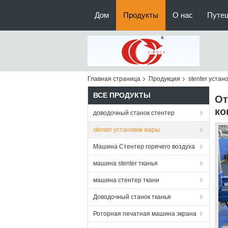
Дом
Продукты
О нас
Путе
Главная страница
Продукция
stenter устан
ВСЕ ПРОДУКТЫ
От
ко
доводочный станок стентер
stenter установки жары
Машина Стентер горячего воздуха
машина stenter тканья
машина стентер ткани
Доводочный станок тканья
Роторная печатная машина экрана