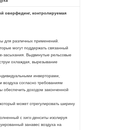
духа
ый оверфединг, контролируемая
ны для различных применений.
оторые могут поддержать связанный
пре-засыхания. Выдвинутые рельсовые
 струи охлаждая, вырезывание
индивидуальными инверторами,
ти воздуха согласно требованиям
ны обеспечить доходом законченной
который может отрегулировать ширину
олненный с хигх-денситы изолируя
уированный занавес воздуха на