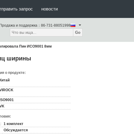
тправить запрос
новости
Продажа и поддержка：
86-731-88051998
Go
ролировала Пин ИСО9001 8мм
ниц ширины
я о продукте:
Китай
VIROCK
ISO9001
VK
ловия:
:
1 комплект
Обсуждается