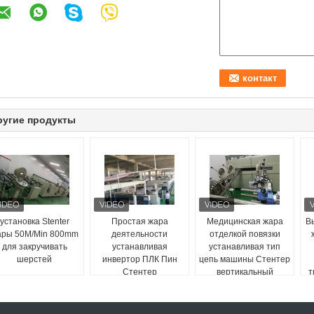
ругие продукты
установка Stenter
Простая жара
Медицинская жара
В
ары 50M/Min 800mm
деятельности
отделкой повязки
для закручивать
устанавливая
устанавливая тип
шерстей
инвертор ПЛК Пин
цепь машины Стентер
Стентер
вертикальный
т
совмещенный
зажимом
проконтролированный