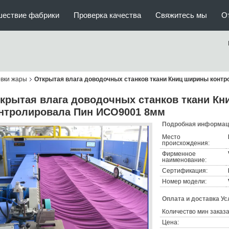
шествие фабрики
Проверка качества
Свяжитесь мы
О
овки жары
Открытая влага доводочных станков ткани Книц ширины конт
крытая влага доводочных станков ткани К
нтролировала Пин ИСО9001 8мм
Подробная информаци
Место
происхождения:
Фирменное
наименование:
Сертификация:
Номер модели:
Оплата и доставка Ус
Количество мин заказа
Цена: