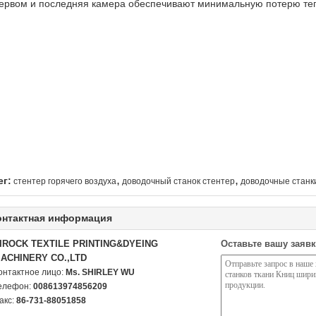
ервом и последняя камера обеспечивают минимальную потерю тепл
,
,
ег:
стентер горячего воздуха
доводочный станок стентер
доводочные станк
онтактная информация
IROCK TEXTILE PRINTING&DYEING
Оставьте вашу заявк
ACHINERY CO.,LTD
онтактное лицо:
Ms. SHIRLEY WU
елефон:
008613974856209
акс:
86-731-88051858