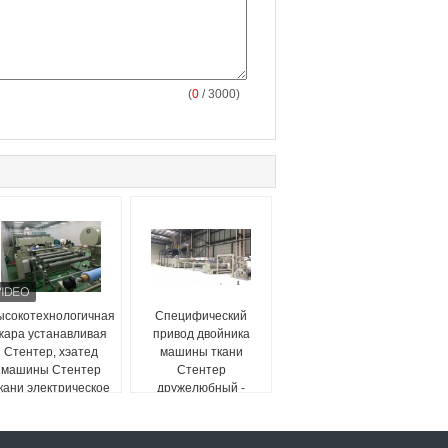
(
0
/ 3000)
ысокотехнологичная
Специфический
жара устанавливая
привод двойника
Стентер, хэатед
машины ткани
машины Стентер
Стентер
кани электрическое
дружелюбный -
окружающая среда
малошумная