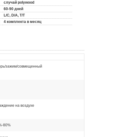
случай polywood
60-90 дней
L/C, D/A, T/T
:
4 комплекта в месяц
рь/зажим/совмещенный
аждение на воздухе
%-80%