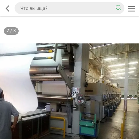
2
/
3