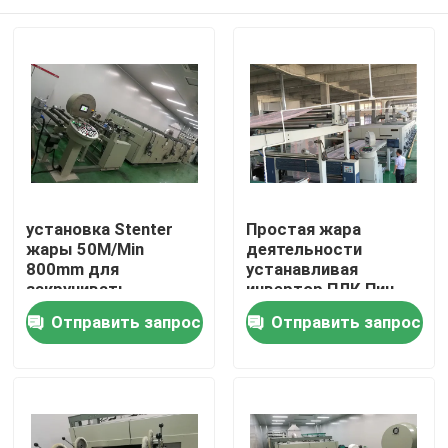
установка Stenter
Простая жара
жары 50M/Min
деятельности
800mm для
устанавливая
закручивать
инвертор ПЛК Пин
шерстей
Стентер
Дом
Отправить запрос
Отправить запрос
совмещенный
зажимом
проконтролированный
Продукты
О нас