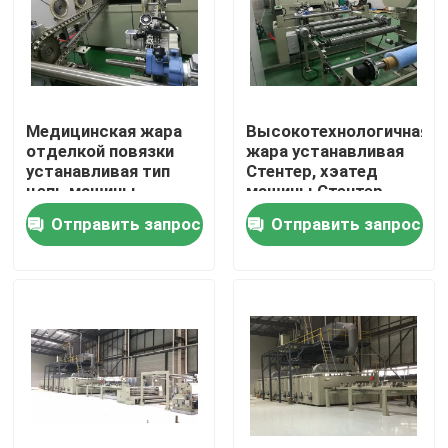
Путешествие фабрики
Проверка качества
Медицинская жара
Высокотехнологичная
отделкой повязки
жара устанавливая
устанавливая тип
Стентер, хэатед
Свяжитесь мы
цепь машины
машины Стентер
Стентер
ткани электрическое
Отправить запрос
Отправить запрос
вертикальный
новости
Спросите цитату
доводочный станок стентер
stenter установки жары